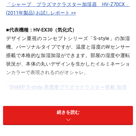
「シャープ プラズマクラスター加湿器 HV-Z70CX」
(2011年製品) お試しレポート >>
■代表機種：HV-EX30（気化式）
デザイン重視のコンセプトシリーズ「S-style」の加湿
機。パーソナルタイプですが、温度と湿度のWセンサー
搭載で本格的な加湿加湿ができます。部屋の湿度や運転
状況が、本体の丸いデザインを生かしたイルミネーショ
ンカラーで表現されるのがオシャレ。
SHARP S-style 高濃度プラズマクラスター搭載 加湿
機 ホワイト系 6畳タイプ HV-EX30-W
続きを読む