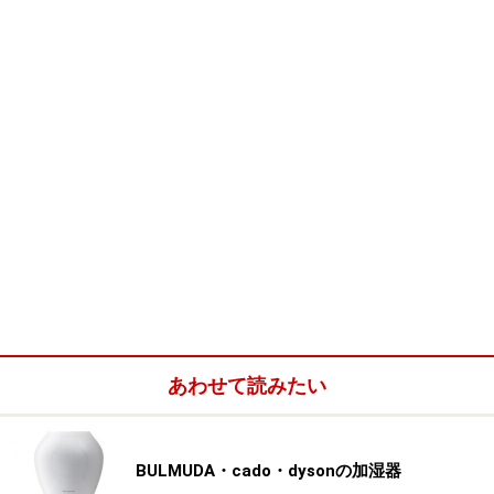
Amazonで見る
【関連サイト】
シャープ 加湿器（メーカー公式サイト）
※記事内容は執筆時点のものです。最新の内容をご確認くださ
い。
あわせて読みたい
【編集部おすすめの購入サイト】
Amazonで人気の加湿器をチェック！
BULMUDA・cado・dysonの加湿器