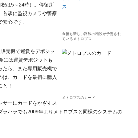
祝は5～24時）。停留所
、各駅に監視カメラや警察
で安心です。
今後も新しい路線の増設が予定され
ているメトロブス
用販売機で運賃をデポジッ
料金には運賃デポジットも
ったら、また専用販売機で
のは、カードを最初に購入
こと！
メトロブスのカード
ンサーにカードをかざすス
ラハラでも2009年よりメトロブスと同様のシステムの