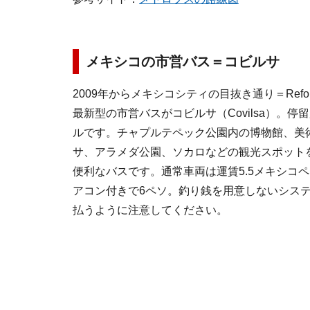
メキシコの市営バス＝コビルサ
2009年からメキシコシティの目抜き通り＝Ref
最新型の市営バスがコビルサ（Covilsa）。
ルです。チャプルテペック公園内の博物館、美
サ、アラメダ公園、ソカロなどの観光スポット
便利なバスです。通常車両は運賃5.5メキシコ
アコン付きで6ペソ。釣り銭を用意しないシス
払うように注意してください。