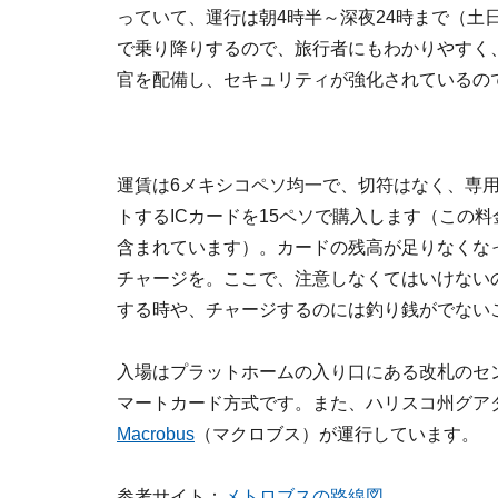
っていて、運行は朝4時半～深夜24時まで（土日
で乗り降りするので、旅行者にもわかりやすく
官を配備し、セキュリティが強化されているの
運賃は6メキシコペソ均一で、切符はなく、専
トするICカードを15ペソで購入します（この
含まれています）。カードの残高が足りなくな
チャージを。ここで、注意しなくてはいけない
する時や、チャージするのには釣り銭がでない
入場はプラットホームの入り口にある改札のセ
マートカード方式です。また、ハリスコ州グアダ
Macrobus
（マクロブス）が運行しています。
参考サイト：
メトロブスの路線図