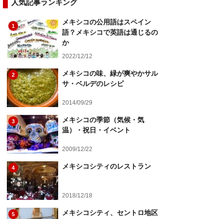
人気記事ランキング
メキシコの公用語はスペイン
1
語？メキシコで英語は通じるの
か
2022/12/12
メキシコの味、緑が爽やかサル
2
サ・ベルデのレシピ
2014/09/29
メキシコの季節（気候・気
3
温）・祝日・イベント
2009/12/22
メキシコシティのレストラン
4
2018/12/18
メキシコシティ、セントロ地区
5