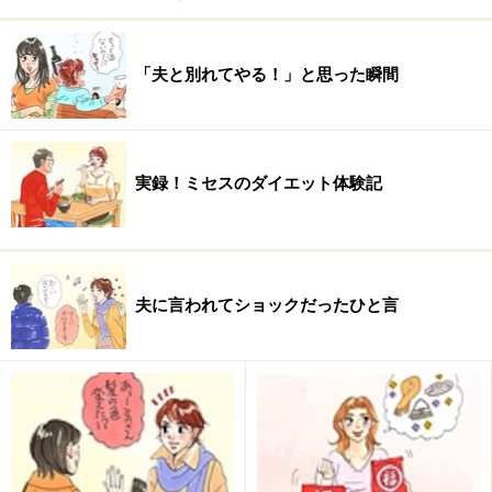
由業）
夫がまともな頃の稼ぎから
自分名義の定期を作りま
「夫と別れてやる！」と思った瞬間
した。
（40代 パート・アルバイト）
家のお金は全部私が握っています。 勝手におろせな
いように、
印鑑は隠してあります。
（40代 専業主
婦）
実録！ミセスのダイエット体験記
家計簿をつけているのですが、なぜか毎月ちょっと
ずつ合わないんです。
しかも、現金が多い方に！
そ
れをちびちび貯めています。あとは、
実家に帰省し
たときに母からもらうお小遣いを♪
（30代 専業主
夫に言われてショックだったひと言
婦）
へそくりはしていないが、貯金はしている。 銀行や
郵便局の定期や保険。他には、旅行用、教育資金用
など、
目的別の通帳を作り、給与がでたらすぐに入
金してしまう。
（40代 会社員）