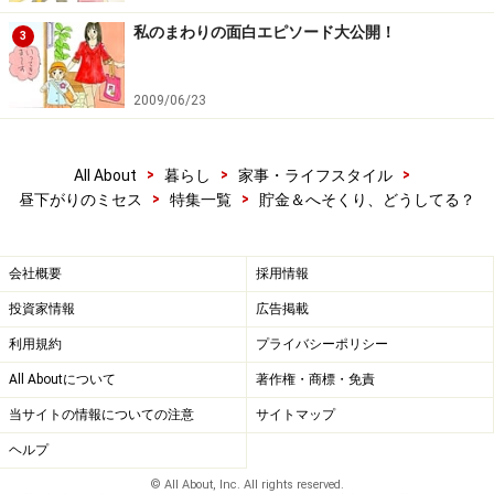
ます。（30代 専業主婦）
私のまわりの面白エピソード大公開！
3
主人の両親と一緒に住んでいるために、料理は私が
やっています。買い物も私です。
月に決まったお金
2009/06/23
を渡されるので、
その中から余ったお金を子どもの
名前の通帳に入れています。
子どものためと思う
>
>
>
All About
暮らし
家事・ライフスタイル
と
、かなり節約料理を作ってしまいます。（30代
>
>
昼下がりのミセス
特集一覧
貯金＆へそくり、どうしてる？
専業主婦）
※記事内容は執筆時点のものです。最新の内容をご確認くださ
会社概要
採用情報
い。
投資家情報
広告掲載
利用規約
プライバシーポリシー
次のページへ
1
/
2
All Aboutについて
著作権・商標・免責
当サイトの情報についての注意
サイトマップ
ヘルプ
© All About, Inc. All rights reserved.