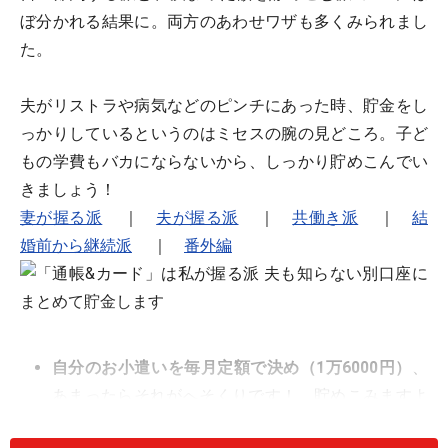
ぼ分かれる結果に。両方のあわせワザも多くみられまし
た。
夫がリストラや病気などのピンチにあった時、貯金をし
っかりしているというのはミセスの腕の見どころ。子ど
もの学費もバカにならないから、しっかり貯めこんでい
きましょう！
妻が握る派
｜
夫が握る派
｜
共働き派
｜
結
婚前から継続派
｜
番外編
自分のお小遣いを毎月定額で決め（1万6000円）
、
あまったらそれがへそくりです！ 貯めこみますよ
～！（40代 自営業・自由業）