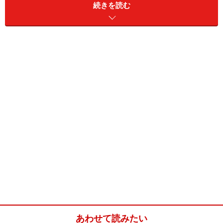
私のパートの収入は、家計の口座から別の口座に移
続きを読む
しています。
通帳、印鑑は私が管理し、暗証番号も
私しか知りません。
話しても反対はされないと思う
けど… 夫にはこうしてることを伝えてはいません。
（30代 パート・アルバイト）
特別なことは何もしませんが、生活費を節約して、
じんわり数字が増えるのを楽しんでいます。
ただ
し、
通帳とカードは私が握ってます
（笑）。（40
代 その他）
夫は、お金はあるだけ使ってしまう人。貯金を全額
見せたら安心してどれほど使い出すか分からないの
で、
口座を2つ作って1つはヘソクリ用にしている。
親に何かあったり、夫が留学に行きたくなったりな
ど、突然の大きな出費用。夫の浪費癖が良くなった
ら、通帳を全部見せようかな。（20代 自営業・自
あわせて読みたい