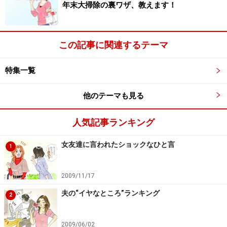
代 専業主婦）
年末大掃除の裏ワザ、教えます！
我が家は毎月、食事代と雑費だけを旦那より預かり
この記事に関連するテーマ
ます。その他の経費（光熱費や保険代等）は旦那が
管理。なので、私が預かったお金を全額使うことな
特集一覧
く、
上手くやりくりすれば、そのままヘソクリと化
しています。
まぁ、旦那任せなのでどれだけ貯めて
他のテーマも見る
くれているのか不明なのは恐ろしいですが。（30
代 会社員）
人気記事ランキング
月々もらっているお小遣いは、
結構手元に残るので
女友達に言われたショックなひと言
それをこつこつ貯金
しています。（30代 専業主
1
婦）
2009/11/17
我が家の家計は夫が管理しているのですが、私は、
食費や家庭雑費の割合を減らすよう、
リサイクル・
夫の“イヤなところ”ランキング
2
リユーズを心掛けています。
それから、栄養があっ
て
安くておいしい料理を発明
するようがんばってい
2009/06/02