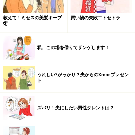
家計費は常に節約を心がけ、余りを貯金して、いざ
と言う時に備えられるようにしています。
貯金でき
教えて！ミセスの美髪キープ
買い物の失敗エトセトラ
た金額は特に夫に報告していません。
報告するほど
術
貯まっていないですが…。（30代 専業主婦）
私、この場を借りてザンゲします！
食費を多めにもらって、
旬のものや特売の食材など
を安く買い、冷凍したりして有効活用して、残り
うれしい?がっかり？夫からのXmasプレゼン
（月1万5千円位）をへそくりにしています。 主人も
ト
分かっていますが、
美味しいごはんを作れば大丈夫
です！
（20代 その他）
生活費と小遣いを頂いているので、
小遣いを少しず
ズバリ！夫にしたい男性タレントは？
つ貯めています。
夫や子どもへのプレゼント、旅行
などに使っています。
使った分、夫が補充してくれ
るので、
へそくりじゃないかもしれないけど。（30