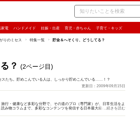
活家電
ハンドメイド
妊娠・出産
育児・赤ちゃん
子育て・キッズ
がりのミセス
特集一覧
貯金＆へそくり、どうしてる？
てる？
(2ページ目)
セスたち。貯めこんでいる人は、しっかり貯めこんでいる……！？
更新日：2009年09月15日
グルメ・旅行・健康など多彩な分野で、その道のプロ（専門家）が、日常生活をよ
、読み物コラムまで、多彩なコンテンツを発信する日本最大級の総合情報サ
...続きを読む