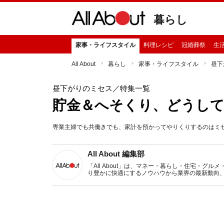
暮らし
家事・ライフスタイル
料理レシピ
冠婚葬祭
生
All About
暮らし
家事・ライフスタイル
昼下
昼下がりのミセス
／特集一覧
貯金＆へそくり、どうし
専業主婦でも共働きでも、家計を預かってやりくりするのはミ
All About 編集部
「All About」は、マネー・暮らし・住宅・
り豊かに快適にするノウハウから業界の最新動向
イトです。