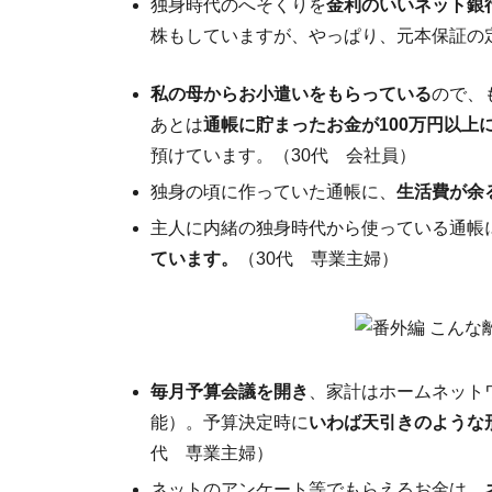
独身時代のへそくりを
金利のいいネット銀
株もしていますが、やっぱり、元本保証の
私の母からお小遣いをもらっている
ので、
あとは
通帳に貯まったお金が100万円以上
預けています。（30代 会社員）
独身の頃に作っていた通帳に、
生活費が余
主人に内緒の独身時代から使っている通帳
ています。
（30代 専業主婦）
毎月予算会議を開き
、家計はホームネット
能）。予算決定時に
いわば天引きのような
代 専業主婦）
ネットのアンケート等でもらえるお金は、