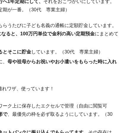
行へ1年定期にして、
それをおこづかいにしています。
定期が一番。（30代 専業主婦）
もらうたびに子ども名義の通帳に定額貯金しています。
になると、100万円単位で金利の高い定期預金
にまとめて
るとそこに貯金
しています。（30代 専業主婦）
に、
母や祖母からお祝いやお小遣いをもらった時に入れ
ワーク上に保存したエクセルで管理（自由に閲覧可
形で
、最優先の枠を必ず取るようにしています。（30
ネットバンクに振り込んでもらってます。
その存在は、