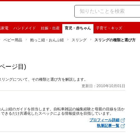
活家電
ハンドメイド
妊娠・出産
育児・赤ちゃん
子育て・キッズ
ベビー用品
抱っこ紐・おんぶ紐
スリング
スリングの種類と選び方
2ページ目)
スリングについて、その種類と選び方を解説します。
更新日：2010年10月01日
おんぶ紐のガイドを担当します。自転車雑誌の編集経験と母親の目線を活か
、できるだけ共通化したスペックによる情報提供を目指しています。
プロフィール詳細
執筆記事一覧