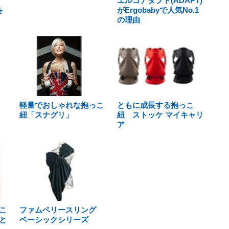
エルゴアダプト(ADAPT)
を
がErgobabyで人気No.1
の理由
軽量でおしゃれな抱っこ
ともに成長する抱っこ
紐「スナグリ」
紐 ストッケ マイキャリ
ア
こ
ファムベリースリング
と
ベーシックシリーズ