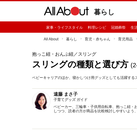
暮らし
家事・ライフスタイル
料理レシピ
冠婚葬祭
生
All About
暮らし
育児・赤ちゃん
育児用品
抱っこ紐・おんぶ紐
／スリング
スリングの種類と選び方
(
ベビーキャリアのほか、寝かしつけ用グッズとしても活躍する
遠藤 まさ子
子育てグッズ ガイド
ベビーカー、三輪車・子供用自転車、抱っこ紐・
しつつ、読者の方が商品を比較検討しやすいよう