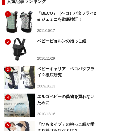
人気記事ランキング
「BECO」（ベコ）バタフライ2
1
& ジェミニを徹底検証！
2011/10/17
ベビービョルンの抱っこ紐
2
2010/11/29
ベビーキャリア ベコバタフラ
3
イ２徹底研究
2009/10/13
エルゴベビーの偽物を買わない
4
ために
2010/12/16
「ひもタイプ」の抱っこ紐が愛
5
され続けるワケとは？