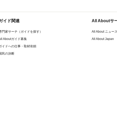
ガイド関連
All Abou
専門家サーチ（ガイドを探す）
All About ニュー
All Aboutガイド募集
All About Japan
ガイドへの仕事・取材依頼
国民の決断