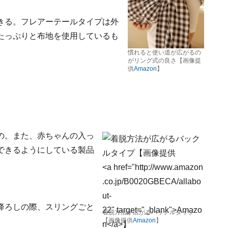
きる。フレアーテールタイプは外
たっぷりと布地を使用しているも
慣れると使い道が広がるの
がリング式の良さ【画像提
供
Amazon
】
。
の。また、赤ちゃんの入っ
できるようにしている製品
降ろしの際、スリングごと
着脱方法が広がるバックルタイプ
【画像提供
Amazon
】