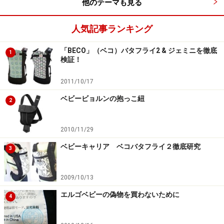
他のテーマも見る
人気記事ランキング
「BECO」（ベコ）バタフライ2 & ジェミニを徹底
1
検証！
2011/10/17
ベビービョルンの抱っこ紐
2
2010/11/29
ベビーキャリア ベコバタフライ２徹底研究
3
2009/10/13
エルゴベビーの偽物を買わないために
4