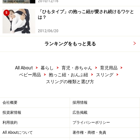
2010/12/16
「ひもタイプ」の抱っこ紐が愛され続けるワケと
5
は？
2012/06/20
ランキングをもっと見る
>
>
>
>
All About
暮らし
育児・赤ちゃん
育児用品
>
>
>
ベビー用品
抱っこ紐・おんぶ紐
スリング
スリングの種類と選び方
会社概要
採用情報
投資家情報
広告掲載
利用規約
プライバシーポリシー
All Aboutについて
著作権・商標・免責