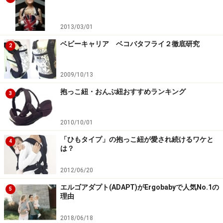
2013/03/01
ベビーキャリア ベコバタフライ２徹底研究
2
2009/10/13
抱っこ紐・おんぶ紐おすすめランキング
3
2010/10/01
「ひもタイプ」の抱っこ紐が愛され続けるワケと
4
は？
2012/06/20
エルゴアダプト(ADAPT)がErgobabyで人気No.1の
5
理由
2018/06/18