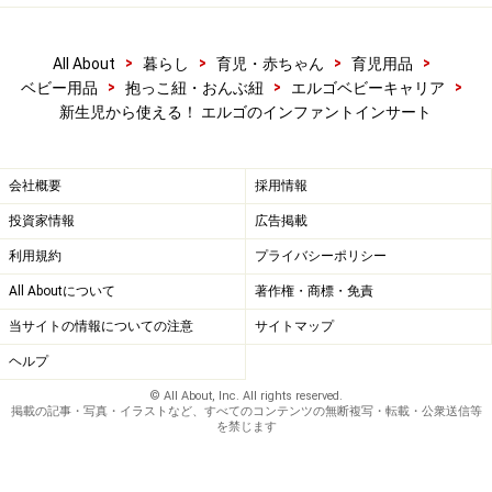
>
>
>
>
All About
暮らし
育児・赤ちゃん
育児用品
>
>
>
ベビー用品
抱っこ紐・おんぶ紐
エルゴベビーキャリア
新生児から使える！ エルゴのインファントインサート
会社概要
採用情報
投資家情報
広告掲載
利用規約
プライバシーポリシー
All Aboutについて
著作権・商標・免責
当サイトの情報についての注意
サイトマップ
ヘルプ
© All About, Inc. All rights reserved.
掲載の記事・写真・イラストなど、すべてのコンテンツの無断複写・転載・公衆送信等
を禁じます