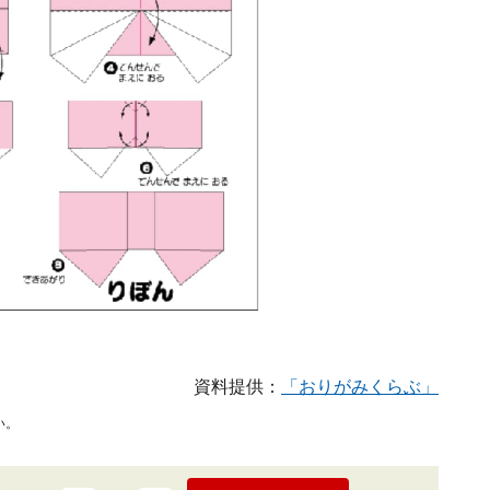
資料提供：
「おりがみくらぶ」
い。