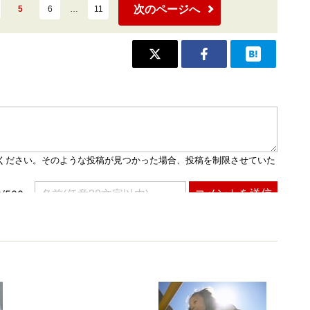
次のページへ
5
6
…
11