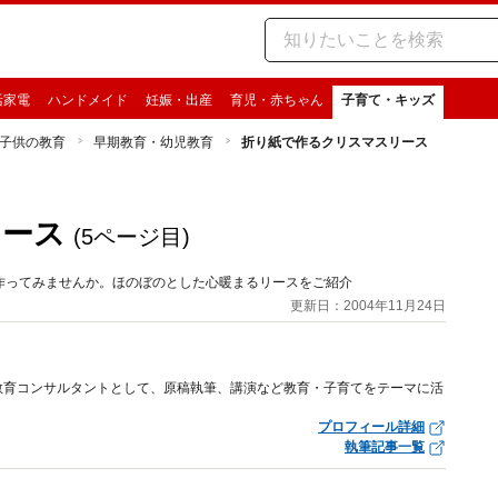
活家電
ハンドメイド
妊娠・出産
育児・赤ちゃん
子育て・キッズ
子供の教育
早期教育・幼児教育
折り紙で作るクリスマスリース
リース
(5ページ目)
作ってみませんか。ほのぼのとした心暖まるリースをご紹介
更新日：2004年11月24日
教育コンサルタントとして、原稿執筆、講演など教育・子育てをテーマに活
プロフィール詳細
執筆記事一覧