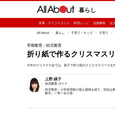
暮らし
家事・ライフスタイル
料理レシピ
冠婚葬祭
生
All About
暮らし
子育て・キッズ
子育て
早期教育・幼児教育
折り紙で作るクリスマス
今年のクリスマス会では、親子で折り紙のクリスマスリースを
上野 緑子
幼児教育 ガイド
幼児教室・小学校受験の個人講師を経て、現在は
動中。一男一女の母。