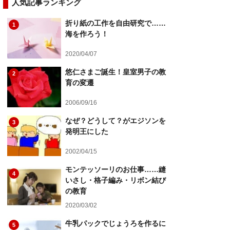
人気記事ランキング
折り紙の工作を自由研究で……
1
海を作ろう！
2020/04/07
悠仁さまご誕生！皇室男子の教
2
育の変遷
2006/09/16
なぜ？どうして？がエジソンを
3
発明王にした
2002/04/15
モンテッソーリのお仕事……縫
4
いさし・格子編み・リボン結び
の教育
2020/03/02
牛乳パックでじょうろを作るに
5