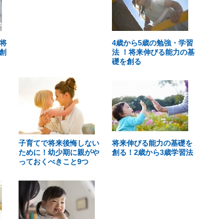
将
4歳から5歳の勉強・学習
創
法 ！将来伸びる能力の基
礎を創る
子育てで将来後悔しない
将来伸びる能力の基礎を
ために！幼少期に親がや
創る！2歳から3歳学習法
っておくべきこと9つ