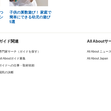
つ
子供の算数遊び！ 家庭で
ン
簡単にできる幼児の遊び
5選
ガイド関連
All Abou
専門家サーチ（ガイドを探す）
All About ニュー
All Aboutガイド募集
All About Japan
ガイドへの仕事・取材依頼
国民の決断