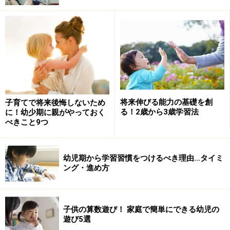
将来伸びる能力の基礎を創
子育てで将来後悔しないため
る！2歳から3歳学習法
に！幼少期に親がやっておく
べきこと9つ
幼児期から学習習慣をつけるべき理由…タイミ
ング・進め方
子供の算数遊び！ 家庭で簡単にできる幼児の
遊び5選