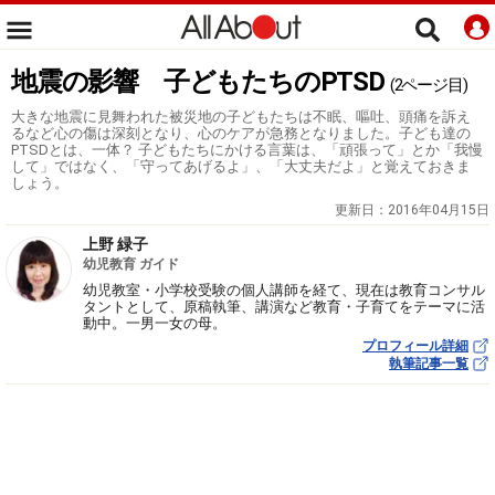
地震の影響 子どもたちのPTSD
(2ページ目)
大きな地震に見舞われた被災地の子どもたちは不眠、嘔吐、頭痛を訴え
るなど心の傷は深刻となり、心のケアが急務となりました。子ども達の
PTSDとは、一体？ 子どもたちにかける言葉は、「頑張って」とか「我慢
して」ではなく、「守ってあげるよ」、「大丈夫だよ」と覚えておきま
しょう。
更新日：
2016年04月15日
上野 緑子
幼児教育 ガイド
幼児教室・小学校受験の個人講師を経て、現在は教育コンサル
タントとして、原稿執筆、講演など教育・子育てをテーマに活
動中。一男一女の母。
プロフィール詳細
執筆記事一覧