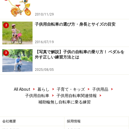
サドルに座る
2010/11/29
子供用自転車の選び方・身長とサイズの目安
2
（座った時、両足の裏が半分ほど地面につくサドルの高
さがいいです。）
2016/07/19
3. 足で歩くようにして自転車を動かしましょう。
【写真で解説】子供の自転車の乗り方！ ペダルを
3
外す正しい練習方法とは
下を見ないで、まっすぐ前を見ること。
2025/08/05
4. 両足で強く地面を蹴って、自転車を走らせましょう。
>
>
>
>
All About
暮らし
子育て・キッズ
子供用品
>
>
子供用自転車
子供用自転車関連情報
足をつかない状態で、（地面をけった惰性で）3秒以上
補助輪無し自転車に乗る練習
走れるようになり、止まるときに、ブレーキレバーをに
ぎって止まれるようになったら、もう、ゴールは目の前
会社概要
採用情報
です。