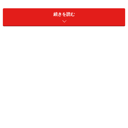
最近広まりつつあるのが、補助輪と一緒にペダルも外し
続きを読む
て練習する方法です。自転車に乗るということは、ペダ
ルを使って前に進むことと、左右に倒れないように、バ
ランスを取ることの両方を一度に行わなければならない
点が難しいのです。