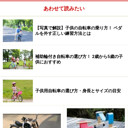
あわせて読みたい
子どもたちは補助輪付きの自転車に乗ることによって、
【写真で解説】子供の自転車の乗り方！ ペダ
ペダルをこぐことはマスターできているわけですから、
ルを外す正しい練習方法とは
まず、左右のバランスを取ることのみを練習し、それを
マスターした上で両方を一度に練習するというもので
す。
補助輪付き自転車の選び方！ 2歳から5歳の子
供におすすめ
実際の練習方法については、いろいろあると思います
が、今回は、
「ほじょなしじてんしゃれんしゅうほう」
に掲載されている方法をご紹介します。
子供用自転車の選び方・身長とサイズの目安
尚、このサイトには、「ほじょなしじてんしゃ掲示板」
というコーナーがあり、練習に関する些細な疑問にも、
丁寧に答えてもらえます。また、経験者の体験談も多く
あります。ぜひ、一度訪れてみられてはいかがでしょう