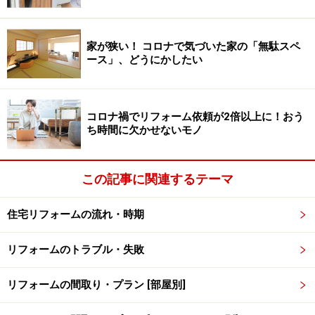
を作り備えれば、そこに住む人を不運と言う外敵から守
ってくれると考えられていました。
家が狭い！ コロナで気づいた家の「無駄スペ
ース」、どうにかしたい
これらはあくまでも古代中国の言い伝えです。しかし、
健康に働いてお金を稼ぎ、不運に対して心の備えをし、
ただ貯め込むだけでなく
必要なところにはシッカリ使う
コロナ禍でリフォーム依頼が2倍以上に！おう
という考え方は、いつの時代にも通用する金運アップの
ち時間に欠かせないモノ
基本かもしれませんね。
この記事に関連するテーマ
風水監修：
村上瑞祥/Office Yuu
住宅リフォームの流れ・時期
下記で、2018年に幸運を呼ぶ風水リフォーム術をご紹介
していますので、あわせてご覧ください。
リフォームのトラブル・失敗
2018年風水リフォームは木でバランスを取り幸運を
得る
リフォームの間取り・プラン [部屋別]
【関連記事】