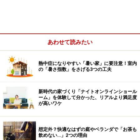
が増える 】
北に黒いタンスを置き、中に大事なものを収納するとお
金が貯まるというのは、中国の民間伝承にある4聖獣の
うちの玄武（げんぶ）が元になっています。玄武は黒い
あわせて読みたい
亀で 「守る」 と言う意味があり、その色や形になぞらえ
たアイテムが黒いタンスです。
熱中症になりやすい「暑い家」に要注意！室内
【 風水インテリア－2 東に観葉植物を置くと、健康に
の「暑さ指数」をさげる3つの工夫
なり薬代が掛からない 】
東に観葉植物を置くと、健康で薬代が掛からないという
新時代の家づくり「ナイトオンラインショール
のは、やはり聖獣の青龍が元です。青龍には 「安定」 と
ーム」を体験して分かった、リアルより満足度
が高いワケ
言う意味があり、それになぞらえたアイテムが観葉植物
です。
想定外？快適なはずの庭やベランダで「お茶も
【 風水インテリア－3 南に火や赤い花を置くと、家に
飲めない…」2つの理由
活気が出て繁栄する 】