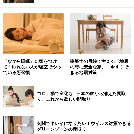
南に火や赤い花を置くと、家に活気が出て繁栄するとい
うというのも、聖獣の朱雀（すざく）をなぞらえたもの
で、「活発」を意味しています。
4聖獣とは東西南北の守り神で、良運を呼び込むと言われて
いる。
「ながら睡眠」に気をつけ
建築士の目線で考える「地震
て！眠れない人が寝室でやっ
の時に安全な家」、今すぐで
ている悪習慣
きる地震対策
いつの時代にも通用する、「金運アップ」
コロナ禍で変化も…日本の家から消えた間取
の基本中の基本
り、これから欲しい間取り
他にも、西の白虎は英知を司るなどがあり、これらの風
水インテリアで使うアイテムは、古代中国の民間伝承が
玄関でキレイになりたい！ウイルス対策できる
元になっています。そしてこれら4つ全部を置いて結界
グリーンゾーンの間取り