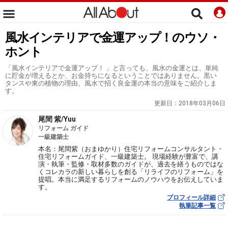
風水インテリアで金運アップ！のウソ・
ホント
「風水インテリアで金運アップ！ 」と言っても、風水の金運とは、単純
に貯金が増えるとか、お金持ちになるということではありません。黒い
タンスや東の植物の理由、風水で招く良金運の本当の意味をご紹介しま
す。
更新日：
2018年03月06日
尾間 紫/Yuu
リフォーム ガイド
一級建築士
本名：尾間紫（おまゆかり）住宅リフォームコンサルタント・
住宅リフォームガイド、一級建築士。 現場経験が豊富で、講
演・執筆・監修・取材多数のガイドが、過去を繕うものではな
くコレカラの新しい暮らしを創る「リライフのリフォーム」を
提唱。本当に満足するリフォームのノウハウをお伝えしていま
す。
プロフィール詳細
執筆記事一覧