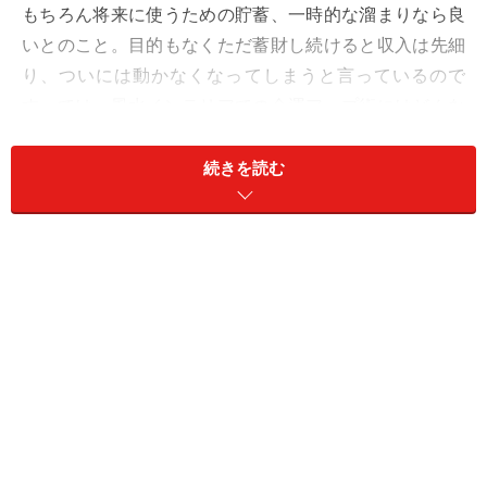
もちろん将来に使うための貯蓄、一時的な溜まりなら良
いとのこと。目的もなくただ蓄財し続けると収入は先細
り、ついには動かなくなってしまうと言っているので
す。では、風水インテリアでの金運アップ術にはどんな
ものがあるでしょうか。
続きを読む
黒いタンス、東の植物などは4聖獣をなぞら
えたもの
金運をアップさせる風水インテリアの中でも一番有名な
のは、西に黄色です。これについては、「
西に黄色で金
運のタネあかし
」 で、その由来と目的についてご紹介し
ましたので、その他の風水インテリアをいくつかご紹介
します。
【 風水インテリア－1 北に黒いタンスを置くと、貯金