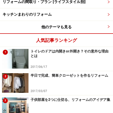
リフォームの間取り・プラン [ライフスタイル別]
鬼門に玄関や窓、水まわりがあると、何が起きる？
キッチンまわりのリフォーム
現代の日本で、風水リフォームに意味はあるのか？
風水リフォーム 「西に黄色で金運」 のタネあかし
他のテーマも見る
風水リフォームが芸能界で人気！ ところで風水って
人気記事ランキング
何？
トイレのドアは内開きor外開き？その意外な理由
1
とは
※記事内容は執筆時点のものです。最新の内容をご確認くださ
い。
2017/06/17
半日で完成、簡単クローゼットを作るリフォーム
【匿名で優良会社にリフォーム相談！】
2
ホームプロでリフォーム会社を探す
2017/03/07
子供部屋を2つに仕切る、リフォームのアイデア集
3