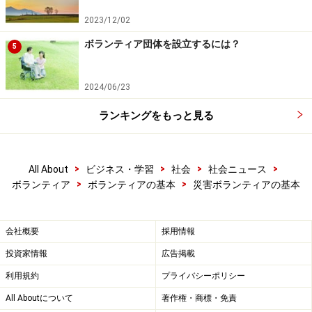
ょう。活動中の事故によるケガや損害賠償責任、活動場
2023/12/02
所と自宅との往復途上の事故、食中毒や感染症などが補
ボランティア団体を設立するには？
5
償の対象となります。住んでいる地域の社会福祉協議会
で加入できます。補償期間は1年間ですが、4月1日から3
2024/06/23
月31日の年度単位です。年度の途中で加入しても有効期
間は3月31日までになります。
ランキングをもっと見る
また、この保険は、年度内に日本国内で参加するすべて
のボランティア活動（一部補償の対象外の活動もありま
>
>
>
>
All About
ビジネス・学習
社会
社会ニュース
>
>
ボランティア
ボランティアの基本
災害ボランティアの基本
す）が補償の対象です。被災地でのボランティアの際に
ボランティア保険に加入した人が、都内で別の団体のボ
ランティア活動に参加する際でも、年度内であれば補償
会社概要
採用情報
の対象になります。
投資家情報
広告掲載
利用規約
プライバシーポリシー
All Aboutについて
著作権・商標・免責