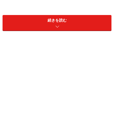
続きを読む
現地で支援活動をするには、まずは情報収
集
災害が起きた現地では被災した人のサポート、炊き出
し、援助物資の仕分け・配送、被災地での清掃、復旧作
業など、多くの人手を必要としています。でも、勝手に
動いてしまっては、返って迷惑になりかねません。どこ
でどういうボランティアを必要としているかの情報を得
ることから始めましょう。