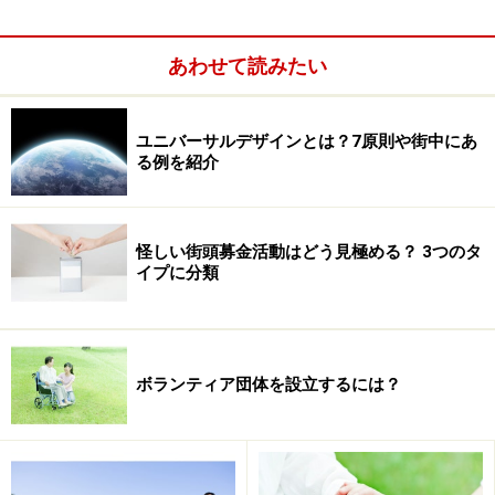
情報は、各地の役所や、ボランティアセンター、災害対
あわせて読みたい
策本部などに集約していますので、インターネットで調
べ、ボランティア募集の有無、現地での集合場所、受付
窓口、活動内容、準備するもの、持ち物などを確認しま
ユニバーサルデザインとは？7原則や街中にあ
しょう。電話等が可能なら不明点は問いあわせるといい
る例を紹介
でしょう。
怪しい街頭募金活動はどう見極める？ 3つのタ
イプに分類
ボランティア団体を設立するには？