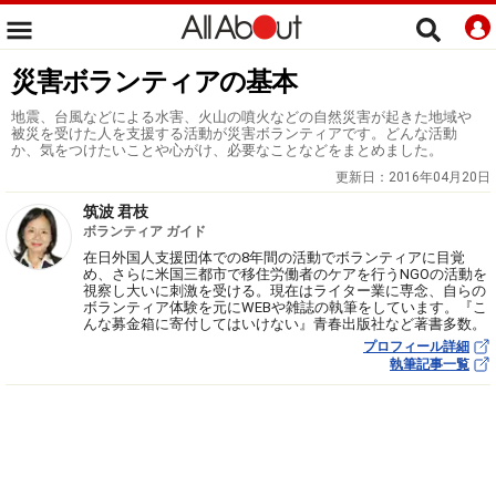
災害ボランティアの基本
地震、台風などによる水害、火山の噴火などの自然災害が起きた地域や
被災を受けた人を支援する活動が災害ボランティアです。どんな活動
か、気をつけたいことや心がけ、必要なことなどをまとめました。
更新日：
2016年04月20日
筑波 君枝
ボランティア ガイド
在日外国人支援団体での8年間の活動でボランティアに目覚
め、さらに米国三都市で移住労働者のケアを行うNGOの活動を
視察し大いに刺激を受ける。現在はライター業に専念、自らの
ボランティア体験を元にWEBや雑誌の執筆をしています。『こ
んな募金箱に寄付してはいけない』青春出版社など著書多数。
プロフィール詳細
執筆記事一覧