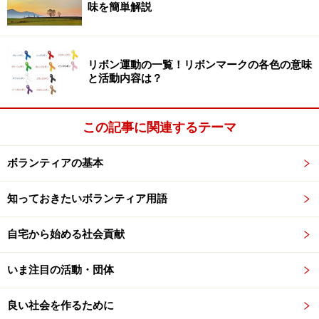
味を簡単解説
こもボランティアの活動の場。プライバシーがない分、
被災した人たちの心理的な負担も大きいことを忘れては
いけません
リボン運動の一覧！リボンマークの各色の意味
と活動内容は？
事前の準備や用意するものは、災害の種類や、季節、地
域によっても異なります。急病やケガに注意し、動きや
すい服装で出向くことが基本です。
この記事に関連するテーマ
〔用意するもの〕
ボランティアの基本
季節を問わず、長袖、長ズボン長靴、着替え、帽子（も
知っておきたいボランティア用語
しくはヘルメット）、マスク（可能なら防塵マスク）、
ゴム手袋(厚手で長め）、ゴーグル、タオル、カッパ（雨
自宅から始める社会貢献
具）、うがい薬や目薬、応急セット、虫除けスプレー、
自分の分の飲み物（お茶やミネラルウォーター）と食料
いま注目の活動・団体
（お弁当）、ウエストポーチや、ミニリュック（貴重品
を入れて移動するために）、名札（活動中に名前や所属
良い社会を作るために