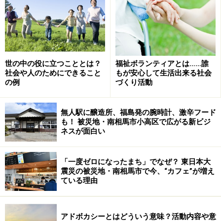
災害直後は被害の全体像がつかみきれず、また、二次災
害に巻き込まれる危険が残っていることなどを理由に、
世の中の役に立つこととは？
福祉ボランティアとは……誰
ボランティアを受け入れていない場合も少なくありませ
社会や人のためにできること
もが安心して生活出来る社会
の例
づくり活動
んが、状況は、随時変わっていきます。時間が経つに連
れ、被害状況が把握でき、避難所のニーズも明確化し、
無人駅に醸造所、福島発の腕時計、激辛フード
ボランティアの募集も本格的になってきます。
も！ 被災地・南相馬市小高区で広がる新ビジ
ネスが面白い
「一度ゼロになったまち」でなぜ？ 東日本大
動きやすい服装と、自分の食料や宿泊を確
震災の被災地・南相馬市で今、“カフェ”が増え
保して参加
ている理由
アドボカシーとはどういう意味？活動内容や意
学校や地域センターは緊急避難所として使われます。こ