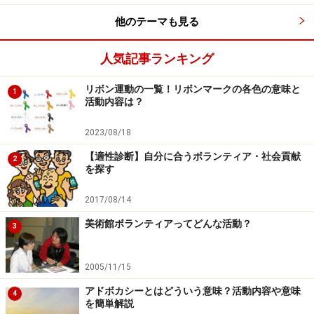
がわかるように）など。
他のテーマも見る
交通手段、宿泊施設の確保は自分で行わなければなりま
人気記事ランキング
せん。災害直後は、遠方からのボランティアを受け付け
ていないことも多くありますので、宿泊や交通手段が確
リボン運動の一覧！リボンマークの各色の意味と
1
保できない場合は、ボランティアへ出向くことはできま
活動内容は？
せん。
2023/08/18
【適性診断】自分に合うボランティア・社会貢献
また、被災直後に現地に車で乗り入れると救急車両など
2
を探す
の邪魔にになることもありますので、自家用車は避けた
ほうがいいでしょう。ボランティアバスなどがあればそ
2017/08/14
ちらを利用しましょう。
美術館ボランティアってどんな活動？
3
2005/11/15
必ず、ボランティア保険に加入しましょう
アドボカシーとはどういう意味？活動内容や意味
4
を簡単解説
参加する前には、必ず、ボランティア保険に加入しまし