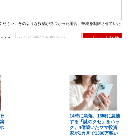
1日
14時に急落、15時に急騰
築
する「謎のクセ」をハッ
ホ
ク。4億築いたママ投資
家が1カ月で1300万稼い