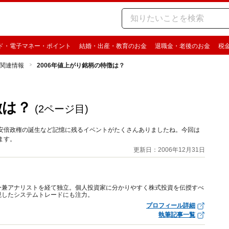
ド・電子マネー・ポイント
結婚・出産・教育のお金
退職金・老後のお金
税
関連情報
2006年値上がり銘柄の特徴は？
徴は？
(2ページ目)
や安倍政権の誕生など記憶に残るイベントがたくさんありましたね。今回は
ます。
更新日：2006年12月31日
ー兼アナリストを経て独立。個人投資家に分かりやすく株式投資を伝授すべ
視したシステムトレードにも注力。
プロフィール詳細
執筆記事一覧