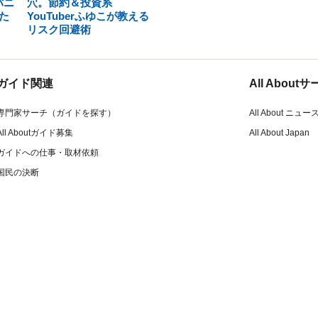
パニ
穴。節約＆投資系
た
YouTuberふゆこが教える
リスク回避術
ガイド関連
All Abou
専門家サーチ（ガイドを探す）
All About ニュー
All Aboutガイド募集
All About Japan
ガイドへの仕事・取材依頼
国民の決断