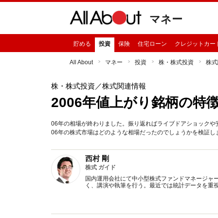
マネー
貯める
投資
保険
住宅ローン
クレジットカー
All About
マネー
投資
株・株式投資
株式
株・株式投資
／株式関連情報
2006年値上がり銘柄の特
06年の相場が終わりました。振り返ればライブドアショック
06年の株式市場はどのような相場だったのでしょうかを検証し
西村 剛
株式 ガイド
国内運用会社にて中小型株式ファンドマネージャ
く、講演や執筆を行う。最近では統計データを重