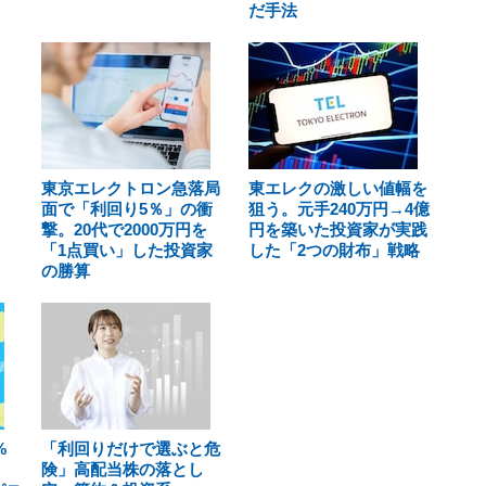
だ手法
東京エレクトロン急落局
東エレクの激しい値幅を
面で「利回り5％」の衝
狙う。元手240万円→4億
撃。20代で2000万円を
円を築いた投資家が実践
「1点買い」した投資家
した「2つの財布」戦略
の勝算
%
「利回りだけで選ぶと危
険」高配当株の落とし