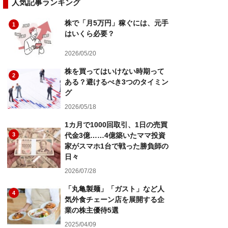
人気記事ランキング
株で「月5万円」稼ぐには、元手
1
はいくら必要？
2026/05/20
株を買ってはいけない時期って
2
ある？避けるべき3つのタイミン
グ
2026/05/18
1カ月で1000回取引、1日の売買
3
代金3億……4億築いたママ投資
家がスマホ1台で戦った勝負師の
日々
2026/07/28
「丸亀製麺」「ガスト」など人
4
気外食チェーン店を展開する企
業の株主優待5選
2025/04/09