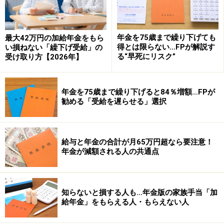
◆関連リンク
あなたの年金額をシミュレーション
年金を75歳まで繰り下げても
最大42万円の加給年金をもら
あなたのギモンに回答！「国民年金基金」をもっと詳し
得とは限らない…FPが解説す
い損ねない「繰下げ受給」の
く
る“早死にリスク”
受け取り方【2026年】
世代別の人気年金プランはコチラ
※記事内容は執筆時点のものです。最新の内容をご確認くださ
年金を75歳まで繰り下げると84％増額…FPが
い。
勧める「受給を遅らせる」選択
本記事の内容は一般的な情報提供を目的としており、特定の金融
商品や投資行動を推奨するものではありません。
投資や資産運用に関する最終的なご判断はご自身の責任において
行ってください。
給与と年金の合計が月65万円超なら要注意！
掲載情報の正確性・完全性については十分に配慮しております
が、その内容を保証するものではなく、これに基づく損失・損害
年金が減額される人の共通点
などについて当社は一切の責任を負いません。
最新の情報や詳細については、必ず各金融機関やサービス提供者
の公式情報をご確認ください。
知らないと損する人も…年金版の家族手当「加
【編集部からのお知らせ】
給年金」をもらえる人・もらえない人
・「家計」について、
アンケート（2026/8/31まで）
を実施
中です！