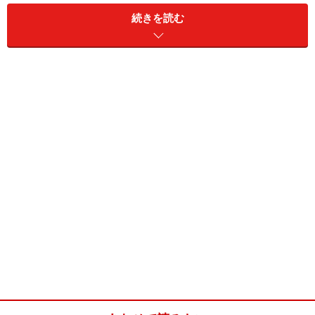
のメリットは、なんと言っても税金面での優遇措置があ
続きを読む
ることです。
運用の結果、利益が出たとしましょう。一般の投資信託
の場合、利益が出ると毎年分配金が支払われます。そし
て、その都度所得税が課せられ税金を徴収されるのが普
通です。しかし、変額年金保険の場合は、特別勘定は年
金保険の原資として運用しているわけですので、利益が
出ても配当が毎年支払われることはありません。将来受
け取るときまで、利益に対する課税が繰り延べされるの
で、利益が出れば出るほど年金原資は増え複利効果も大
きくなるのです。
一方、投資信託に比べて変額年金保険が劣っている面も
あります。それは、投資信託をダイレクトに購入するよ
りも若干コストが高くなることです。また、年金保険自