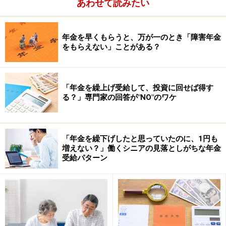
あわせて読みたい
体は長期運用を前提にしているため、短期間で解約する
場合は、高い手数料がかかってくるのが一般的です。
年金を早くもらうと、万が一のとき「障害年金
をもらえない」ことがある？
以上のように長期運用を目的として、収益を元本に繰り
入れながら効率よく運用しようとする場合には、変額年
金保険の方が投資信託より適しているようです。ただ
「年金を繰上げ受給して、投資に回せば得す
し、変額年金保険を販売している保険会社により、特別
る？」専門家の回答が"NO"のワケ
勘定で運用を担当する投資信託運用会社やその数に違い
があります。世界中の有名な運用会社に、それぞれの得
意分野の投資信託を運用させる会社もあれば、自社内の
「年金を繰下げしたと思っていたのに、1円も
増えない？」働くシニアの見落としがちな年金
運用部門が運用する場合もあります。
受給パターン
長い付き合いになるわけですから,変額年金保険の購入を
考える場合は、これらも考慮してじっくりと選んでくだ
さい。