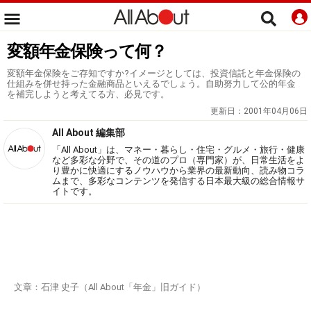
変額年金保険って何？
変額年金保険をご存知ですか?イメージとしては、投資信託と年金保険の
仕組みを併せ持った金融商品といえるでしょう。自助努力して公的年金
を補完しようと考えてる方、必見です。
更新日：
2001年04月06日
All About 編集部
「All About」は、マネー・暮らし・住宅・グルメ・旅行・健康
など多彩な分野で、その道のプロ（専門家）が、日常生活をよ
り豊かに快適にするノウハウから業界の最新動向、読み物コラ
ムまで、多彩なコンテンツを発信する日本最大級の総合情報サ
イトです。
文章：石津 史子（All About「年金」旧ガイド）