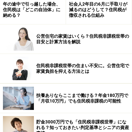
年の途中で引っ越した場合、
社会人2年目の6月に手取りが
でも、この必要経費、まだ先の話ですが減らされること
住民税は「どこの自治体」に
減るのはどうして？住民税が
が検討されています。そうすると、税金がかかる部分が
納める？
徴収される仕組み
増えてしまう＝増税ということになるんですね。今後の
動きに注目です。
公営住宅の家賃はいくら？住民税非課税世帯の
・サラリーマンの経費いくらが妥当（All About暮らしの
目安と計算方法を解説
税金）
・給与所得控除会社員は大幅増税か（All Aboutマネープ
ラン入門）
住民税非課税世帯の住まい不安に。公営住宅で
家賃負担を抑える方法とは
扶養ありならここまで働ける？年金180万円で
扶養家族は何人？
「月収10万円」でも住民税非課税の可能性
お給料から引けるのは必要経費だけではありません。そ
の一つは「人」に対する控除。自分自身のほか、養って
貯金3000万円でも「住民税非課税世帯」にな
いる家族の人数に応じて差し引ける金額が決まっていま
れる？知っておきたい判定基準とシニアの資産