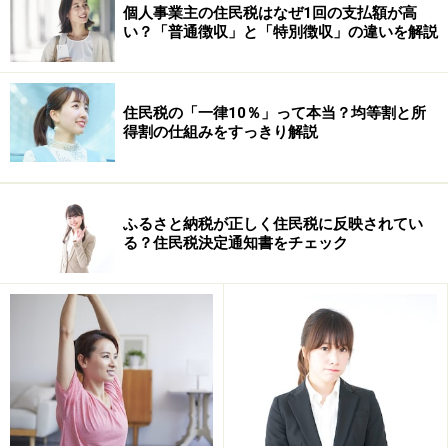
個人事業主の住民税はなぜ1回の支払額が高
い？「普通徴収」と「特別徴収」の違いを解説
住民税の「一律10％」って本当？均等割と所
得割の仕組みをすっきり解説
Ｋ子さんの場合は年収400万円なので、
ふるさと納税が正しく住民税に反映されてい
る？住民税決定通知書をチェック
『400万円×20％＋54万円＝134万円』
この134万円が必要経費になるので、この部分にはまっ
たく税金はかかりません。年収400万円から必要経費134
万円を差し引いた残りの「266万円」のことを「給与所
得」と呼んでいます。