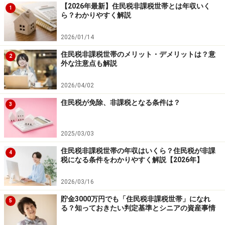
【2026年最新】住民税非課税世帯とは年収いく
1
ら？わかりやすく解説
次のページは「社会保険料には税金はかからない」と
「所得税はいくら？」です＞＞
2026/01/14
※記事内容は執筆時点のものです。最新の内容をご確認くださ
住民税非課税世帯のメリット・デメリットは？意
2
い。
外な注意点も解説
本記事の内容は一般的な情報提供を目的としており、特定の金融
商品や投資行動を推奨するものではありません。
2026/04/02
投資や資産運用に関する最終的なご判断はご自身の責任において
行ってください。
住民税が免除、非課税となる条件は？
3
掲載情報の正確性・完全性については十分に配慮しております
が、その内容を保証するものではなく、これに基づく損失・損害
などについて当社は一切の責任を負いません。
2025/03/03
最新の情報や詳細については、必ず各金融機関やサービス提供者
の公式情報をご確認ください。
住民税非課税世帯の年収はいくら？住民税が非課
4
税になる条件をわかりやすく解説【2026年】
次のページへ
1
/
2
2026/03/16
貯金3000万円でも「住民税非課税世帯」になれ
5
る？知っておきたい判定基準とシニアの資産事情