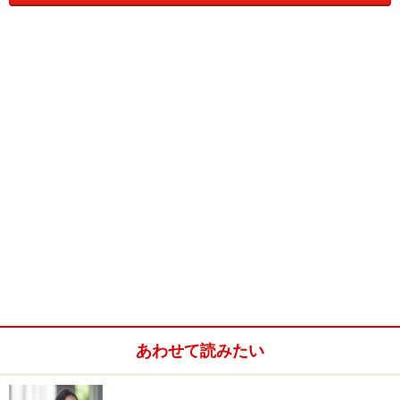
会社員の必要経費「給与所得控除」
税金は、支払われるお給料全体にかかるのではなく、収
入に応じて一定の必要経費を差し引くことが認められて
います。この必要経費のことを「給与所得控除」と呼ん
でいます。あなたの年収を下記の表に当てはめて、必要
経費を計算してみましょう。
＜給与所得控除の概算計算＞
あわせて読みたい