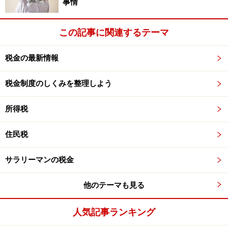
事情
す。シングルのＫ子さんの場合は自分自身の分として
「基礎控除38万円」を差し引くことができます。
この記事に関連するテーマ
『年収400万円?必要経費134万円?基礎控除38万円＝228
税金の最新情報
万円』
税金制度のしくみを整理しよう
配偶者や子どもを養っている人は、基礎控除の他に「配
所得税
偶者控除38万円」「扶養控除38万円」を引くことができ
るので、それだけ税金がかかる部分が減ることになりま
住民税
す。それに比べるとシングルの人は税金がかかる部分が
サラリーマンの税金
少し多いのです。
他のテーマも見る
さて、Ｋ子さんの年収400万円のうち、税金がかかる部
分は「228万円」まで減ってきました。この他にもまだ
人気記事ランキング
まだ差し引けるものがあるんですよ。