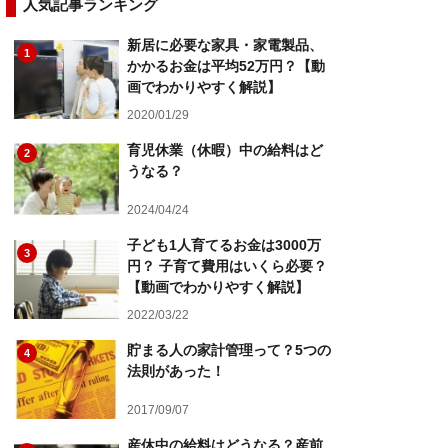
人気記事ランキング
新居に必要な家具・家電製品、
1
かかるお金は平均52万円？【動
画でわかりやすく解説】
2020/01/29
育児休業（休暇）中の給料はど
2
うなる？
2024/04/24
子ども1人育てるお金は3000万
3
円？ 子育て費用はいくら必要？
【動画でわかりやすく解説】
2022/03/22
貯まる人の家計管理って？5つの
4
法則があった！
2017/09/07
産休中の給料はどうなる？産前