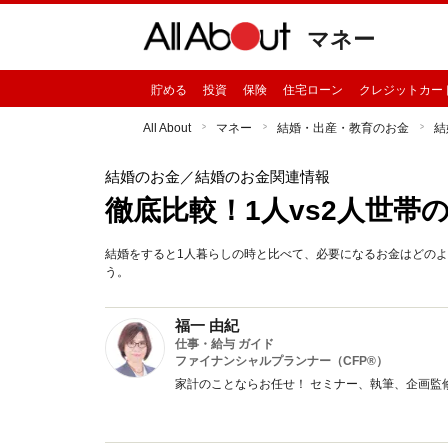
マネー
貯める
投資
保険
住宅ローン
クレジットカー
All About
マネー
結婚・出産・教育のお金
結
結婚のお金
／結婚のお金関連情報
徹底比較！1人vs2人世帯
結婚をすると1人暮らしの時と比べて、必要になるお金はどのよ
う。
福一 由紀
仕事・給与 ガイド
ファイナンシャルプランナー（CFP®）
家計のことならお任せ！ セミナー、執筆、企画監