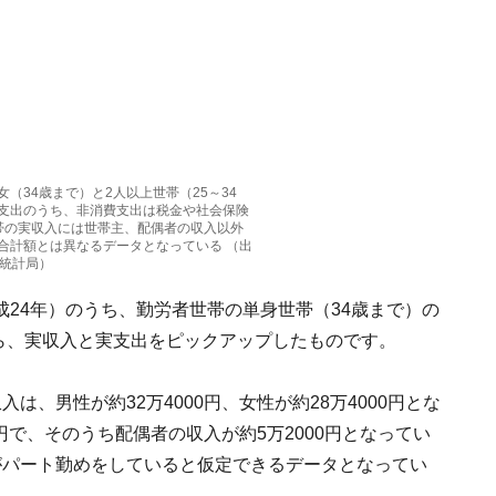
（34歳まで）と2人以上世帯（25～34
支出のうち、非消費支出は税金や社会保険
帯の実収入には世帯主、配偶者の収入以外
合計額とは異なるデータとなっている （出
省統計局）
24年）のうち、勤労者世帯の単身世帯（34歳まで）の
から、実収入と実支出をピックアップしたものです。
、男性が約32万4000円、女性が約28万4000円とな
0円で、そのうち配偶者の収入が約5万2000円となってい
がパート勤めをしていると仮定できるデータとなってい