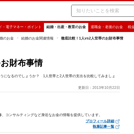
ド・電子マネー・ポイント
結婚・出産・教育のお金
退職金・老後のお金
税
婚のお金
結婚のお金関連情報
徹底比較！1人vs2人世帯のお財布事情
のお財布事情
うになるのでしょうか？ 1人世帯と2人世帯の支出を比較してみましょ
更新日：2013年10月22日
修、コンサルティングなど身近なお金の情報を提供しています。
プロフィール詳細
執筆記事一覧