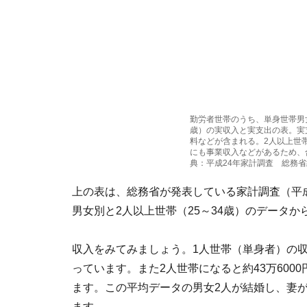
勤労者世帯のうち、単身世帯男女
歳）の実収入と実支出の表。実
料などが含まれる。2人以上世
にも事業収入などがあるため、
典：平成24年家計調査 総務
上の表は、総務省が発表している家計調査（平成
男女別と2人以上世帯（25～34歳）のデータ
収入をみてみましょう。1人世帯（単身者）の収入は
っています。また2人世帯になると約43万600
ます。この平均データの男女2人が結婚し、妻
ます。