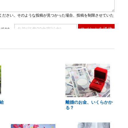
給
離婚のお金、いくらかか
る？