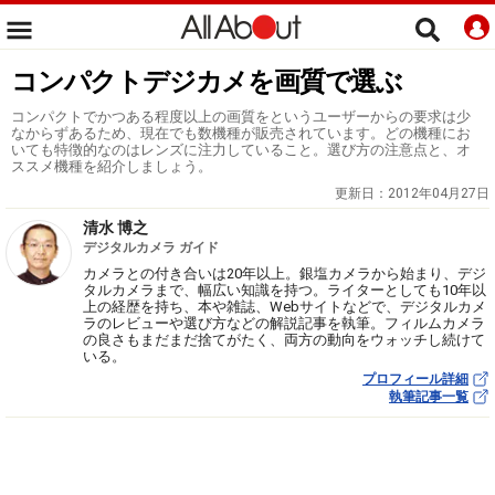
コンパクトデジカメを画質で選ぶ
コンパクトでかつある程度以上の画質をというユーザーからの要求は少
なからずあるため、現在でも数機種が販売されています。どの機種にお
いても特徴的なのはレンズに注力していること。選び方の注意点と、オ
ススメ機種を紹介しましょう。
更新日：
2012年04月27日
清水 博之
デジタルカメラ ガイド
カメラとの付き合いは20年以上。銀塩カメラから始まり、デジ
タルカメラまで、幅広い知識を持つ。ライターとしても10年以
上の経歴を持ち、本や雑誌、Webサイトなどで、デジタルカメ
ラのレビューや選び方などの解説記事を執筆。フィルムカメラ
の良さもまだまだ捨てがたく、両方の動向をウォッチし続けて
いる。
プロフィール詳細
執筆記事一覧