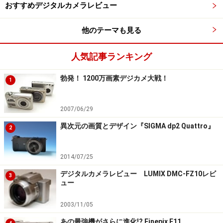
・パナソニック DMC-LX5
おすすめデジタルカメラレビュー
高感度に強い1000万画素のCCDイメージセンサ、そして
他のテーマも見る
F2.0-3.3とこちらもライカのブランド・VARIO-
SUMMICRONを冠したレンズを搭載した機種です。
人気記事ランキング
AVCHD LiteによるHD動画の撮影にも対応しており、長
時間の動画撮影ができるのが利点となります。
勃発！ 1200万画素デジカメ大戦！
1
2007/06/29
パナソニック デジタルカメラ ルミックス ブラック
DMC-LX5-K 1010万画素 光学3.8倍ズーム 広角24mm
異次元の画質とデザイン『SIGMA dp2 Quattro』
2
3.0型液晶 F2.0バリオ・ズミクロンレンズ
2014/07/25
デジタルカメラレビュー LUMIX DMC-FZ10レビ
3
ュー
2003/11/05
あの最強機がさらに進化!? Finepix F11