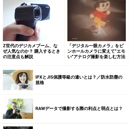
PSG1X
Z世代のデジカメブーム、な
「デジタル一眼カメラ」をピ
ぜ人気なのか？ 購入するとき
ンホールカメラに変えて”エモ
Amazonで見る
の注意点も解説
い”アナログ撮影を楽しむ方法
IPXとJIS保護等級の違いとは？／防水防塵の
規格
・富士フイルム X10
PowerShot G1XやFinePix X100（参考記事：
富士フイル
ム FinePix X100 レビュー
）にはかなわないものの2/3
型と大型のイメージセンサを搭載し、かつ4倍ズームレ
RAWデータで撮影する際の利点と弱点とは？
ンズを搭載しているバランスの取れた高画質デジカメ。
単焦点レンズを搭載したX100ではどうしても取っつきに