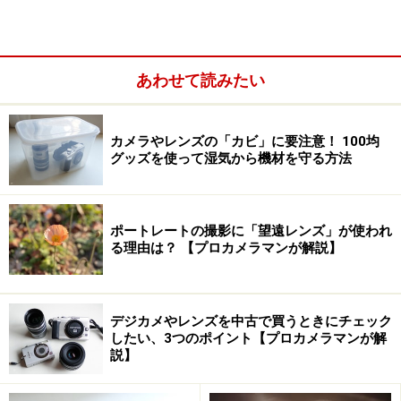
あわせて読みたい
カメラやレンズの「カビ」に要注意！ 100均
グッズを使って湿気から機材を守る方法
バリアングル液晶ディスプレイの搭載も撮影の自由度を
増しています。4倍ズームレンズ搭載でワイド端の開放
ポートレートの撮影に「望遠レンズ」が使われ
値はF2.8と明るいのですが、望遠端のそれがF5.8と暗め
る理由は？ 【プロカメラマンが解説】
なのが玉に瑕。（参考記事：
キヤノン PowerShot G1Xレ
ビュー
）
デジカメやレンズを中古で買うときにチェック
したい、3つのポイント【プロカメラマンが解
説】
Canon デジタルカメラ PowerShot G1X 1.5型高感度
CMOSセンサー 3.0型バリアングル液晶 ブラック