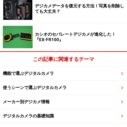
くさが残りましたが、X10は多くのユーザーに勧められ
デジカメデータを復元する方法！写真を削除し
ても大丈夫？
る「より万人向け」のデジタルカメラとなっています。
レンズがF2-2.8と全域で明るいのもオススメポイントで
す。
カシオのセパレートデジカメが進化した！
『EX-FR100』
FUJIFILM デジタルカメラ X10 光学4倍 F FX-X10
この記事に関連するテーマ
機能で選ぶデジタルカメラ
使うシーンで選ぶデジタルカメラ
Amazonで見る
メーカー別デジカメ情報
デジタルカメラの基礎知識