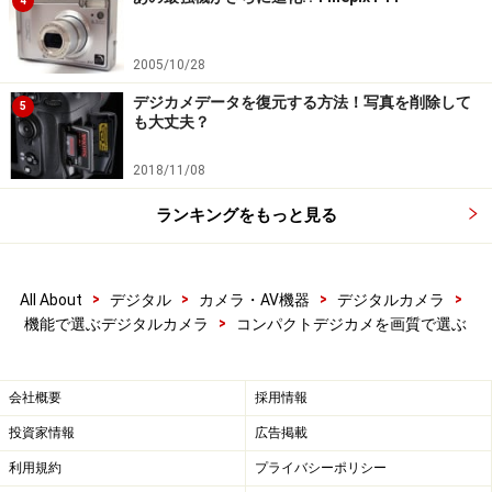
4
2005/10/28
Amazonで見る
デジカメデータを復元する方法！写真を削除して
5
も大丈夫？
2018/11/08
コンパクトデジカメ選びのポイント：
ズーム機能で選ぶ
ランキングをもっと見る
コンパクトデジカメ
※記事内容は執筆時点のものです。最新の内容をご確認くださ
>
>
>
>
All About
デジタル
カメラ・AV機器
デジタルカメラ
い。
>
機能で選ぶデジタルカメラ
コンパクトデジカメを画質で選ぶ
【編集部おすすめの購入サイト】
会社概要
採用情報
投資家情報
広告掲載
Amazonで人気のデジタルカメラをチェック！
利用規約
プライバシーポリシー