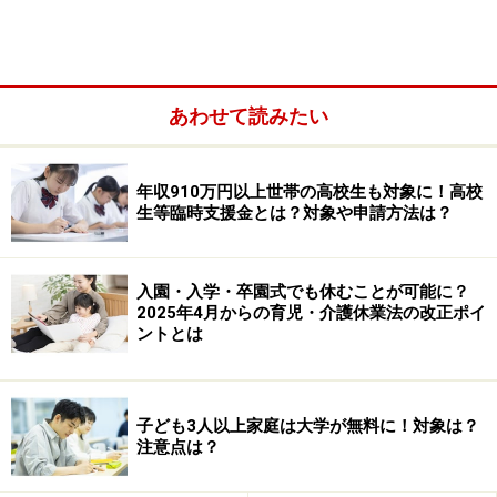
あわせて読みたい
年収910万円以上世帯の高校生も対象に！高校
生等臨時支援金とは？対象や申請方法は？
対象となるのは、ママが働いていて自分で健康保険に加
入しているか、国民健康保険に加入している場合、ある
入園・入学・卒園式でも休むことが可能に？
2025年4月からの育児・介護休業法の改正ポイ
いはパパの健康保険の被扶養配偶者になっている場合
ントとは
や、都合で親の健康保険の被扶養者になっているケース
でも対象になります。
子ども3人以上家庭は大学が無料に！対象は？
出産から2年以内なら請求可能
です。1日でも過ぎたらも
注意点は？
らえませんので、もらい忘れに気付いたら、手遅れにな