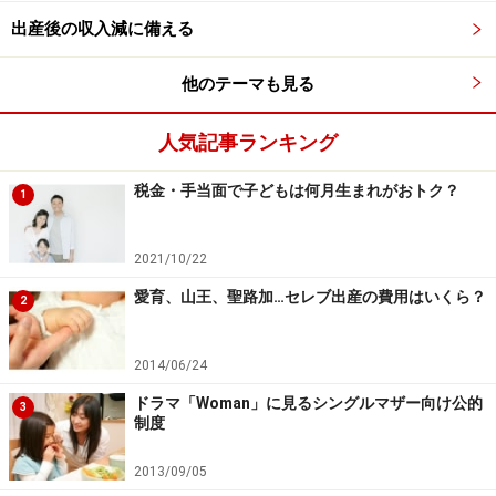
・3歳から小学校修了まで 1万円
出産後の収入減に備える
（第3子以降1万5000円）
・中学生 1万円
他のテーマも見る
申請をした日の属する月の翌月分から支給されます（出
人気記事ランキング
生や市外転入などの場合は、出生日や転出予定日の翌日
税金・手当面で子どもは何月生まれがおトク？
から15日以内に請求があれば、翌月分から支給されま
1
す）。
2021/10/22
愛育、山王、聖路加…セレブ出産の費用はいくら？
2
2014/06/24
ドラマ「Woman」に見るシングルマザー向け公的
3
制度
2013/09/05