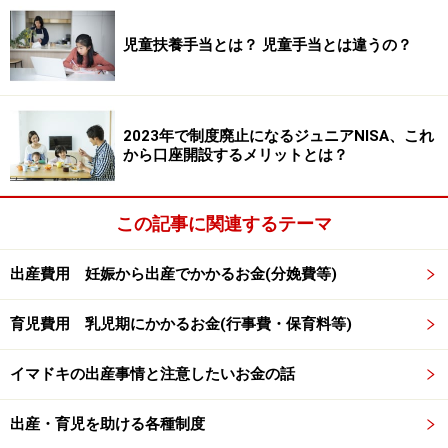
給付対象なのに請求を忘れていた場合は、
産休開始の翌
児童扶養手当とは？ 児童手当とは違うの？
日から2年以内なら全額請求できます
。2年経過後は1日
経つごとにもらえる日数が毎日1日分ずつ減っていって
しまうので、なるべく早く手続きをしましょう。
2023年で制度廃止になるジュニアNISA、これ
から口座開設するメリットとは？
旧職場の総務部か、健康保険組合や共済窓口、もしくは
管轄する年金事務所で手続きの仕方について確認してく
ださい。
この記事に関連するテーマ
出産費用 妊娠から出産でかかるお金(分娩費等)
児童手当
育児費用 乳児期にかかるお金(行事費・保育料等)
現在の
児童手当
の支給額は以下のとおりです。2012年6
月からは所得制限も導入されました。
イマドキの出産事情と注意したいお金の話
出産・育児を助ける各種制度
・3歳未満 1万5000円