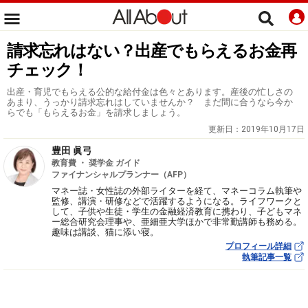
請求忘れはない？出産でもらえるお金再
チェック！
出産・育児でもらえる公的な給付金は色々とあります。産後の忙しさの
あまり、うっかり請求忘れはしていませんか？ まだ間に合うなら今か
らでも「もらえるお金」を請求しましょう。
更新日：
2019年10月17日
豊田 眞弓
教育費 ・ 奨学金 ガイド
ファイナンシャルプランナー（AFP）
マネー誌・女性誌の外部ライターを経て、マネーコラム執筆や
監修、講演・研修などで活躍するようになる。ライフワークと
して、子供や生徒・学生の金融経済教育に携わり、子どもマネ
ー総合研究会理事や、亜細亜大学ほかで非常勤講師も務める。
趣味は講談、猫に添い寝。
プロフィール詳細
執筆記事一覧