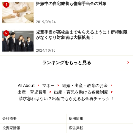
妊娠中の自宅療養も傷病手当金の対象
4
2019/09/24
入院給付金など
児童手当が高校生までもらえるように！所得制限
5
がなくなり対象者は大幅拡充！
帝王切開など妊娠・出産の合併症で入院や手術をした人
2024/10/16
で、保険や共済の入院給付金を請求し忘れていた人はい
ませんか？
ランキングをもっと見る
入院給付金や手術給付金は、
保険の満期日または請求に
>
>
>
該当する入院・手術をした日から3年以内なら請求でき
All About
マネー
結婚・出産・教育のお金
>
>
出産・育児費用
出産・育児を助ける各種制度
ます
。それを過ぎると時効になり、保険金や給付金の請
請求忘れはない？出産でもらえるお金再チェック！
求権はなくなってしまいます。
手続きを忘れていた人は、3年経っていなければ今から
会社概要
採用情報
でも請求できるので、もらい忘れに気付いたらすぐに手
投資家情報
広告掲載