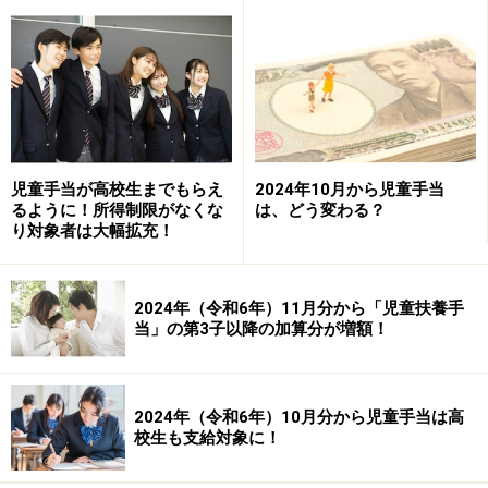
らないうちに手続きを済ませましょう。
出産手当金
「
出産手当金
」は、主に会社員や公務員で仕事を継続す
るママがもらえる産休中のお給料の代わりです。
児童手当が高校生までもらえ
2024年10月から児童手当
るように！所得制限がなくな
は、どう変わる？
り対象者は大幅拡充！
「月給(支給額) ÷ 30× 2／3 × 日数分」がもらえる額の目
安。出産が予定日より早まったり遅れたりすると、もら
える日数が変わります。
2024年（令和6年）11月分から「児童扶養手
当」の第3子以降の加算分が増額！
ただし、産休中にお給料が支払われる会社は、出産手当
金から産休中のお給料分を差し引く必要があります。給
2024年（令和6年）10月分から児童手当は高
付の対象となるのは、勤め先の健康保険に加入していて
校生も支給対象に！
産休中も健康保険料を支払っているママです。