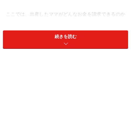
ここでは、出産したママがどんなお金を請求できるのか
についてまとめました。
続きを読む
出産育児一時金
子ども1人の出産につき42万円（※）をもらえる「
出産育
児一時金
」。もしこの出産一時金をもらい忘れていたと
いう人は、早めに手続きをしましょう。
（※）産科医療補償制度に未加入の医療機関で出産した
場合は40万4000円。