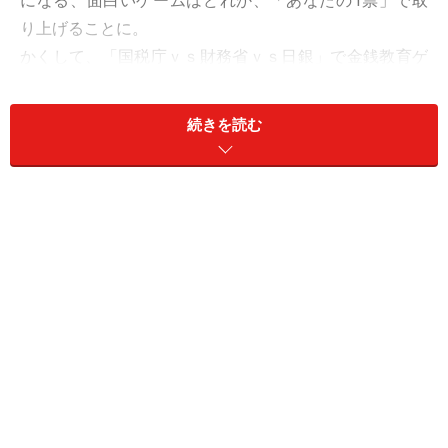
になる、面白いゲームはどれか、「あなたの1票」で取
り上げることに。
かくして、「国税庁ｖｓ財務省ｖｓ日銀」で金銭教育ゲ
ームの人気投票をすることになったのです。
続きを読む
★「あなたの1票」実施中！★
官公庁の子供向け金銭教育ゲーム、最も面白いのはど
れ？(親子でやってみよう！)
国税庁「忍たまワールド」
財務省「ＧＯ！ＧＯ！ふぁいなんすタウン」
日銀「にちぎん☆キッズ」
＞＞次ページでは「忍たまワールド」と「ふぁいなんす
タウン」について＞＞
※記事内容は執筆時点のものです。最新の内容をご確認くださ