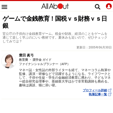
ゲームで金銭教育！国税ｖｓ財務ｖｓ日
銀
官公庁の子供向け金銭教育ゲーム。税金や財政、経済のことをゲームを
通じて楽しく学ぶのにいい教材です。夏休みも近いので、ぜひチェック
してみては？
更新日：
2005年06月30日
豊田 眞弓
教育費 ・ 奨学金 ガイド
ファイナンシャルプランナー（AFP）
マネー誌・女性誌の外部ライターを経て、マネーコラム執筆や
監修、講演・研修などで活躍するようになる。ライフワークと
して、子供や生徒・学生の金融経済教育に携わり、子どもマネ
ー総合研究会理事や、亜細亜大学ほかで非常勤講師も務める。
趣味は講談、猫に添い寝。
プロフィール詳細
執筆記事一覧