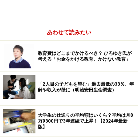
い。
本記事の内容は一般的な情報提供を目的としており、特定の金融
商品や投資行動を推奨するものではありません。
投資や資産運用に関する最終的なご判断はご自身の責任において
行ってください。
掲載情報の正確性・完全性については十分に配慮しております
あわせて読みたい
が、その内容を保証するものではなく、これに基づく損失・損害
などについて当社は一切の責任を負いません。
最新の情報や詳細については、必ず各金融機関やサービス提供者
の公式情報をご確認ください。
教育費はどこまでかけるべき？ ひろゆき氏が
考える「お金をかける教育、かけない教育」
次のページへ
1
/
3
「2人目の子どもを望む」過去最低の33％、年
齢や収入が壁に（明治安田生命調査）
大学生の仕送りの平均額はいくら？平均は月8
万9300円で3年連続で上昇！【2024年最新
版】