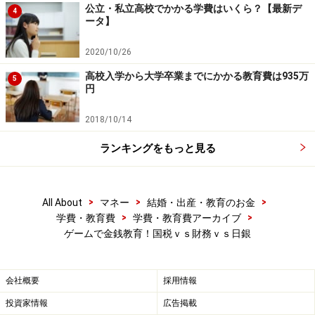
公立・私立高校でかかる学費はいくら？【最新デ
4
ータ】
2020/10/26
高校入学から大学卒業までにかかる教育費は935万
5
円
2018/10/14
ランキングをもっと見る
>
>
>
All About
マネー
結婚・出産・教育のお金
>
>
学費・教育費
学費・教育費アーカイブ
ゲームで金銭教育！国税ｖｓ財務ｖｓ日銀
会社概要
採用情報
投資家情報
広告掲載