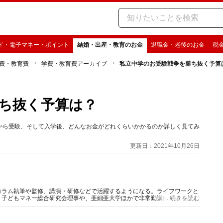
ド・電子マネー・ポイント
結婚・出産・教育のお金
退職金・老後のお金
税
費・教育費
学費・教育費アーカイブ
私立中学のお受験戦争を勝ち抜く予算
ち抜く予算は？
から受験、そして入学後、どんなお金がどれくらいかかるのか詳しく見てみ
更新日：2021年10月26日
コラム執筆や監修、講演・研修などで活躍するようになる。ライフワークと
、子どもマネー総合研究会理事や、亜細亜大学ほかで非常勤講師も務める。
...続きを読む