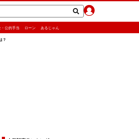
金・公的手当
ローン
あるじゃん
は？