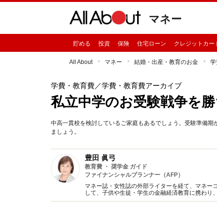
マネー
貯める
投資
保険
住宅ローン
クレジットカー
All About
マネー
結婚・出産・教育のお金
学
学費・教育費
／学費・教育費アーカイブ
私立中学のお受験戦争を勝
中高一貫校を検討しているご家庭もあるでしょう。受験準備期
ましょう。
豊田 眞弓
教育費 ・ 奨学金 ガイド
ファイナンシャルプランナー（AFP）
マネー誌・女性誌の外部ライターを経て、マネー
して、子供や生徒・学生の金融経済教育に携わり
趣味は講談、猫に添い寝。