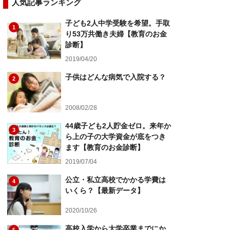
人気記事ランキング
子ども2人中学受験を希望。手取
1
り53万共働き夫婦【教育のお金
診断】
2019/04/20
子供はどんな病気で入院する？
2
2008/02/28
44歳子ども2人貯金ゼロ。来年か
3
ら上の子の大学資金が底をつき
ます【教育のお金診断】
2019/07/04
公立・私立高校でかかる学費は
4
いくら？【最新データ】
2020/10/26
高校入学から大学卒業までにか