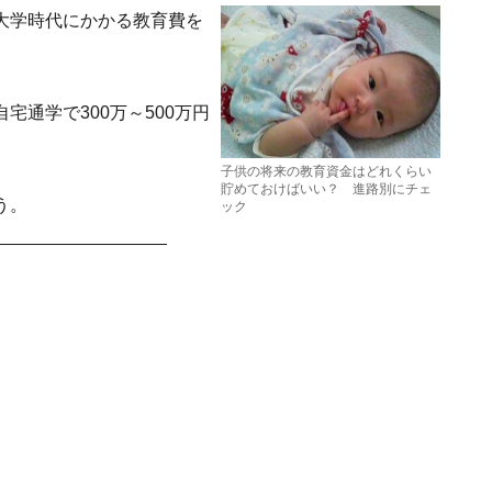
大学時代にかかる教育費を
通学で300万～500万円
子供の将来の教育資金はどれくらい
貯めておけばいい？ 進路別にチェ
う。
ック
_________________
）