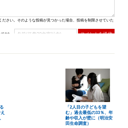
る
「2人目の子どもを望
考え
む」過去最低の33％、年
、
齢や収入が壁に（明治安
田生命調査）