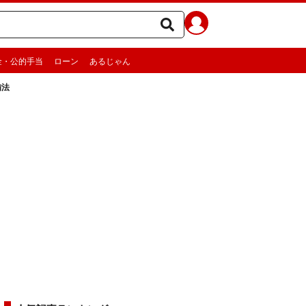
金・公的手当
ローン
あるじゃん
備法