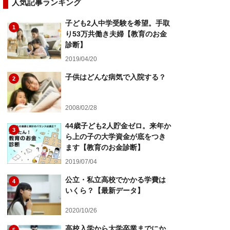
人気記事ランキング
子ども2人中学受験を希望。手取
1
り53万共働き夫婦【教育のお金
診断】
2019/04/20
子供はどんな病気で入院する？
2
2008/02/28
44歳子ども2人貯金ゼロ。来年か
3
ら上の子の大学資金が底をつき
ます【教育のお金診断】
2019/07/04
公立・私立高校でかかる学費は
4
いくら？【最新データ】
2020/10/26
高校入学から大学卒業までにか