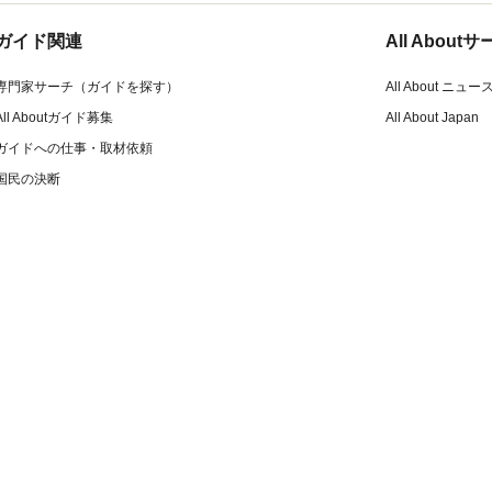
ガイド関連
All Abou
専門家サーチ（ガイドを探す）
All About ニュー
All Aboutガイド募集
All About Japan
ガイドへの仕事・取材依頼
国民の決断