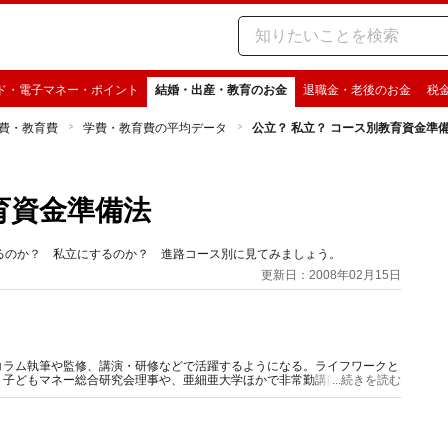
ド・電子マネー・ポイント
結婚・出産・教育のお金
退職金・老後のお金
税
費・教育費
学費・教育費の平均データ
公立？ 私立？ コース別教育資金準
育資金準備法
るのか？ 私立にするのか？ 進路コース別に見てみましょう。
更新日：2008年02月15日
コラム執筆や監修、講演・研修などで活躍するようになる。ライフワークと
、子どもマネー総合研究会理事や、亜細亜大学ほかで非常勤講師も務める。
...続きを読む