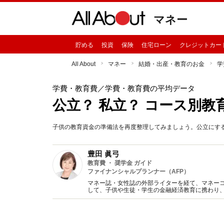
マネー
貯める
投資
保険
住宅ローン
クレジットカー
All About
マネー
結婚・出産・教育のお金
学
学費・教育費
／学費・教育費の平均データ
公立？ 私立？ コース別教
子供の教育資金の準備法を再度整理してみましょう。公立にす
豊田 眞弓
教育費 ・ 奨学金 ガイド
ファイナンシャルプランナー（AFP）
マネー誌・女性誌の外部ライターを経て、マネー
して、子供や生徒・学生の金融経済教育に携わり
趣味は講談、猫に添い寝。