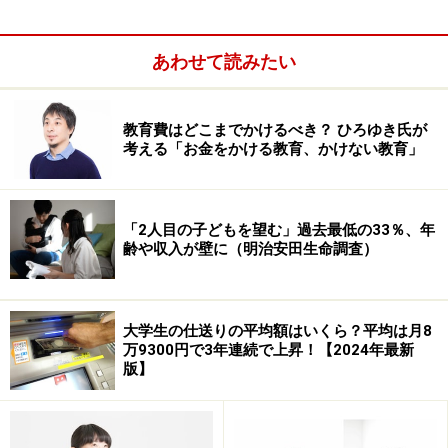
貧困国への寄付をする「ボランティア」というよりも、
国際交流や子供の金銭教育、あるいは異国の子供たちの
あわせて読みたい
成長を見守ることができる楽しみが増えるだけでも、得
るものがありますよね。
教育費はどこまでかけるべき？ ひろゆき氏が
考える「お金をかける教育、かけない教育」
「2人目の子どもを望む」過去最低の33％、年
齢や収入が壁に（明治安田生命調査）
大学生の仕送りの平均額はいくら？平均は月8
万9300円で3年連続で上昇！【2024年最新
版】
ガイド豊田も申込を済ませ、チャイルドからの連絡を待