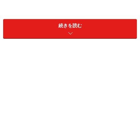
続きを読む
正式には「プラン・スポンサーシップ」といいますが、
国際NGOプランを通じて寄付をすることで、貧困に苦し
む子供達を長期にわたってサポートするしくみです。
寄付をする際に、特定の子のフォスターペアレントとな
って、チャイルドとの手紙や絵のやり取りなど交流を図
りながら、地域開発を支援することができます。交流の
一環として、現地に出向いてチャイルドと会うこともで
きます。