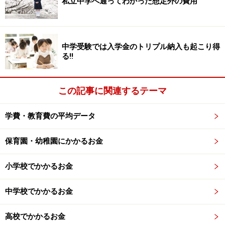
私立中学へ通ってわかった想定外の費用
大限に発揮できる世界を実現する。
■活動方針
中学受験では入学金のトリプル納入も起こり得
＜１＞子どもたちとともに途上国の地域開発を進める
る!!
＜２＞貧困に苦しむ子どもたちを長期にわたり支援する
＜３＞できるかぎり多くの子どもを支援する
この記事に関連するテーマ
＜４＞「子どもの権利」を守るため、世界中の人々をつ
なげる
学費・教育費の平均データ
＜５＞問題解決に向けて、政府や関連機関と協力・連携
する
保育園・幼稚園にかかるお金
＜６＞子どもたちの声を発信する
小学校でかかるお金
中学校でかかるお金
次ページは、活動国や概要について＞＞
高校でかかるお金
※記事内容は執筆時点のものです。最新の内容をご確認くださ