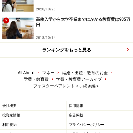
2020/10/26
高校入学から大学卒業までにかかる教育費は935万
5
円
2018/10/14
ランキングをもっと見る
>
>
>
All About
マネー
結婚・出産・教育のお金
>
>
学費・教育費
学費・教育費アーカイブ
フォスターペアレント＜手続き編＞
会社概要
採用情報
投資家情報
広告掲載
利用規約
プライバシーポリシー