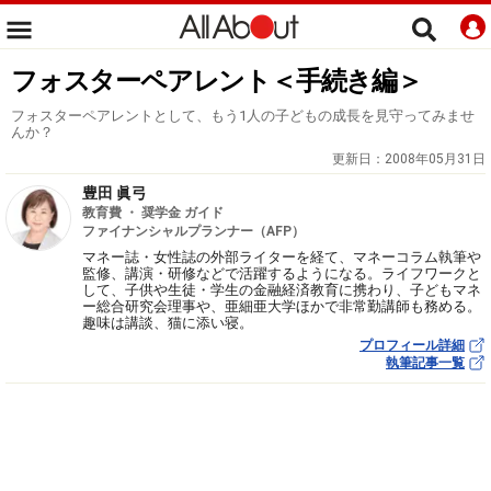
フォスターペアレント＜手続き編＞
フォスターペアレントとして、もう1人の子どもの成長を見守ってみませ
んか？
更新日：
2008年05月31日
豊田 眞弓
教育費 ・ 奨学金 ガイド
ファイナンシャルプランナー（AFP）
マネー誌・女性誌の外部ライターを経て、マネーコラム執筆や
監修、講演・研修などで活躍するようになる。ライフワークと
して、子供や生徒・学生の金融経済教育に携わり、子どもマネ
ー総合研究会理事や、亜細亜大学ほかで非常勤講師も務める。
趣味は講談、猫に添い寝。
プロフィール詳細
執筆記事一覧