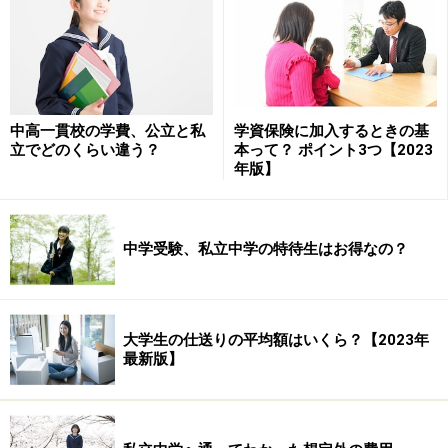
っているところです。いつか子供と一緒にチャイルドに
会いに行くのが夢です！
中高一貫校の学費、公立と私
学資保険に加入するときの基
国際NGOプランとは？
立でどのくらい違う？
本って？ ポイント3つ【2023
年版】
プランは、世界66カ国で活動を展開する国連公認の国際
NGOで、「子どもの権利条約」にのっとり、すべての子
中学受験、私立中学の特待生はお得なの？
どもたちが本来の可能性を発揮できる世界の実現を目指
して活動する組織です。
日本での活動は、財団法人日本フォスター・プラン協会
大学生の仕送りの平均額はいくら？【2023年
最新版】
（プラン・ジャパン）が行っています。
■目標
人々の権利と尊厳が守られ、すべての子どもが能力を最