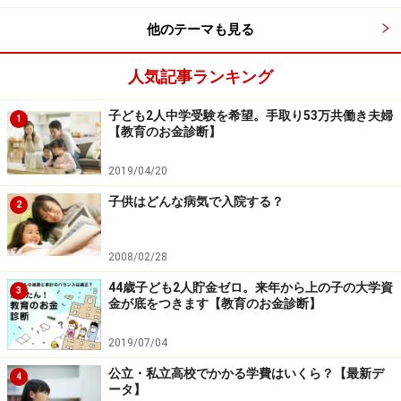
い。
本記事の内容は一般的な情報提供を目的としており、特定の金融
他のテーマも見る
商品や投資行動を推奨するものではありません。
投資や資産運用に関する最終的なご判断はご自身の責任において
行ってください。
人気記事ランキング
掲載情報の正確性・完全性については十分に配慮しております
が、その内容を保証するものではなく、これに基づく損失・損害
などについて当社は一切の責任を負いません。
子ども2人中学受験を希望。手取り53万共働き夫婦
1
最新の情報や詳細については、必ず各金融機関やサービス提供者
【教育のお金診断】
の公式情報をご確認ください。
2019/04/20
子供はどんな病気で入院する？
2
次のページへ
1
/
3
2008/02/28
44歳子ども2人貯金ゼロ。来年から上の子の大学資
3
金が底をつきます【教育のお金診断】
2019/07/04
公立・私立高校でかかる学費はいくら？【最新デ
4
ータ】