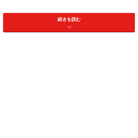
インターネット
25.2％
金融機関からの情報
16.3％
続きを読む
という結果になっていました。直接住宅ローンを取り扱
っている金融機関からの情報よりも、圧倒的に住宅・販
売事業者からの情報が多いということが分かります。ま
た、『あるじゃん』マーケット推進室が行った「貯蓄・
住宅に関するアンケート」で、「住宅ローンはどのよう
に申込みましたか？」という質問の答えは以下のように
なっていました。
Q. 住宅ローンはどのように申込みましたか？
A. 購入した不動産会社の提携ローンで申し込みした
64.3％
直接銀行や、ネット銀行などに申込みした
35.4％