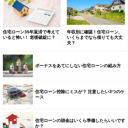
行ってください。
掲載情報の正確性・完全性については十分に配慮しております
が、その内容を保証するものではなく、これに基づく損失・損害
などについて当社は一切の責任を負いません。
最新の情報や詳細については、必ず各金融機関やサービス提供者
の公式情報をご確認ください。
住宅ローン35年返済で考えて
年収別に確認！住宅ローン、
いると怖い！ 老後破綻に？
いくらまでなら借りても大丈
夫？
次のページへ
1
/
3
ボーナスをあてにしない住宅ローンの組み方
住宅ローン控除にミスが？ 注意したい3つのケ
ース
住宅ローンの頭金はいくら準備したらいいです
か？