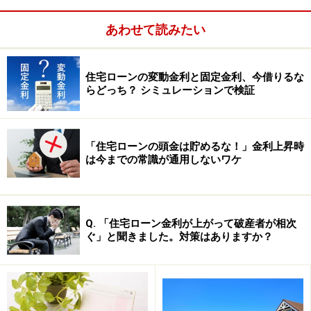
無回答
1.2％
あわせて読みたい
「提携ローンで申込みした」という人が64.3％。住宅金
住宅ローンの変動金利と固定金利、今借りるな
融支援機構のアンケートと合わせて考えると、情報も不
らどっち？ シミュレーションで検証
動産業者から、そして、利用するローンも提携ローンと
いう人が圧倒的に多いということです。では、提携ロー
ンと金融機関に直接申し込む住宅ローンとでは、どのよ
「住宅ローンの頭金は貯めるな！」金利上昇時
は今までの常識が通用しないワケ
うな違いがあるのでしょうか？ 提携ローンとは、それほ
ど有利なローンなのでしょうか？
提携ローンの特徴は
次のページ
で。
Q. 「住宅ローン金利が上がって破産者が相次
ぐ」と聞きました。対策はありますか？
※記事内容は執筆時点のものです。最新の内容をご確認くださ
い。
本記事の内容は一般的な情報提供を目的としており、特定の金融
商品や投資行動を推奨するものではありません。
投資や資産運用に関する最終的なご判断はご自身の責任において