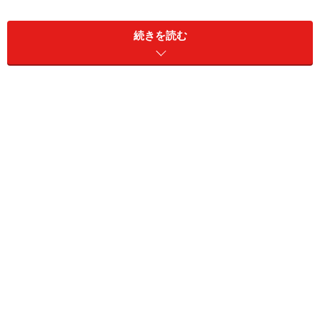
り、返済の義務を負うものです。
続きを読む
いずれの場合でも、最終的には返済の義務が発生すると
いう点では同じですが、夫婦ともに住宅ローン控除を受
けられるのは、債務者になっている必要があります。そ
のため、連帯債務の場合には可能ですが、連帯保証では
適用になりません。収入合算で借入れする場合には、ど
ちらの形態になるかを必ず確認しましょう。
連帯債務型となる住宅ローンの代表的なものとして、フ
ラット35があります。三井住友銀行、ソニー銀行等、一
部の民間金融機関でも取扱いは可能ですが、対応してい
ない金融機関もあります。
連帯債務型と夫婦がそれぞれに住宅ローンを組む場合の