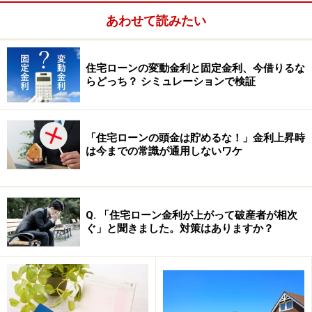
メリット・デメリットは
次のページ
で。
あわせて読みたい
※記事内容は執筆時点のものです。最新の内容をご確認くださ
い。
本記事の内容は一般的な情報提供を目的としており、特定の金融
住宅ローンの変動金利と固定金利、今借りるな
商品や投資行動を推奨するものではありません。
らどっち？ シミュレーションで検証
投資や資産運用に関する最終的なご判断はご自身の責任において
行ってください。
掲載情報の正確性・完全性については十分に配慮しております
が、その内容を保証するものではなく、これに基づく損失・損害
「住宅ローンの頭金は貯めるな！」金利上昇時
などについて当社は一切の責任を負いません。
は今までの常識が通用しないワケ
最新の情報や詳細については、必ず各金融機関やサービス提供者
の公式情報をご確認ください。
次のページへ
1
/
2
Q. 「住宅ローン金利が上がって破産者が相次
ぐ」と聞きました。対策はありますか？