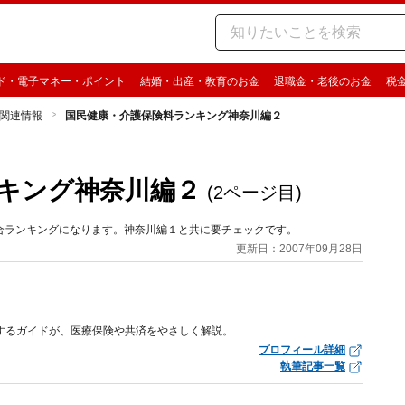
ド・電子マネー・ポイント
結婚・出産・教育のお金
退職金・老後のお金
税
関連情報
国民健康・介護保険料ランキング神奈川編２
キング神奈川編２
(2ページ目)
合ランキングになります。神奈川編１と共に要チェックです。
更新日：2007年09月28日
するガイドが、医療保険や共済をやさしく解説。
プロフィール詳細
執筆記事一覧