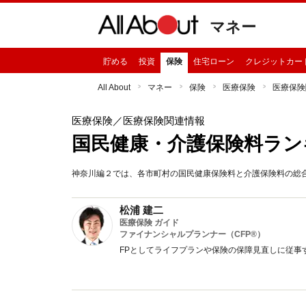
マネー
貯める
投資
保険
住宅ローン
クレジットカー
All About
マネー
保険
医療保険
医療保険
医療保険
／医療保険関連情報
国民健康・介護保険料ラン
神奈川編２では、各市町村の国民健康保険料と介護保険料の総
松浦 建二
医療保険 ガイド
ファイナンシャルプランナー（CFP®）
FPとしてライフプランや保険の保障見直しに従事