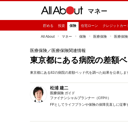
マネー
貯める
投資
保険
住宅ローン
クレジットカー
All About
マネー
保険
医療保険
医療保険
医療保険
／医療保険関連情報
東京都にある病院の差額ベ
東京都にある82の病院の差額ベッド代を調べた結果を公表しま
松浦 建二
医療保険 ガイド
ファイナンシャルプランナー（CFP®）
FPとしてライフプランや保険の保障見直しに従事