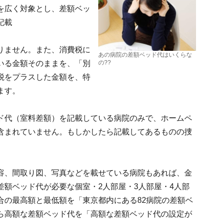
を広く対象とし、差額ベッ
記載
りません。また、消費税に
あの病院の差額ベッド代はいくらな
いる金額そのままを、「別
の??
税をプラスした金額を、特
ます。
ド代（室料差額）を記載している病院のみで、ホームペ
含まれていません。もしかしたら記載してあるものの捜
容、間取り図、写真などを載せている病院もあれば、金
額ベッド代が必要な個室・2人部屋・3人部屋・4人部
合の最高額と最低額を「東京都内にある82病院の差額ベ
ら高額な差額ベッド代を「高額な差額ベッド代の設定が