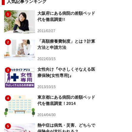
人気記事ランキング
大阪府にある病院の差額ベッド
1
代を徹底調査!!
2011/02/27
「高額療養費制度」とは？計算
2
方法と申請方法
2022/03/15
女性向け『やさしくそなえる医
3
療保険[女性専用]』
2013/10/15
東京都にある病院の差額ベッド
4
代を徹底調査！2014
2014/04/30
熱中症は病気・災害、どちらで
5
保険金が支払われる？