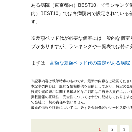
ある病院（東京都内）BEST10」でランキン
内）BEST10」では各病院内で設定されてい
す。
※差額ベッド代が必要な個室には一般的な個室
プがありますが、ランキングや一覧表では特に
まずは
「高額な差額ベッド代の設定がある病院（
※記事内容は執筆時点のものです。最新の内容をご確認くださ
本記事の内容は一般的な情報提供を目的としており、特定の金
投資や資産運用に関する最終的なご判断はご自身の責任におい
掲載情報の正確性・完全性については十分に配慮しております
て当社は一切の責任を負いません。
最新の情報や詳細については、必ず各金融機関やサービス提供
1
2
3