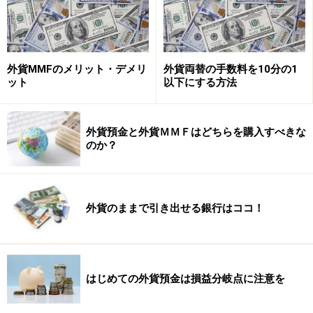
引き出しや発行の手続きをして受け取ります。カードの
場合は、あらかじめ発行してもらって海外へ持参し、シ
ョッピングなどの際にカード決済したり、提携ATMを利
外貨MMFのメリット・デメリ
外貨両替の手数料を10分の1
用してキャッシュを引き出したりします。
ット
以下にする方法
ただし、すべての外貨預金にこうした方法が用意されて
外貨預金と外貨ＭＭＦはどちらを購入すべきな
いるわけではなく、金融機関によって対応は異なりま
のか？
す。つまり、希望の方法を用意している銀行で外貨預金
口座を開く必要があるのです。
外貨のままで引き出せる銀行はココ！
ちなみに、引き出すことができる外貨の種類も銀行によ
って異なります。比較的取り扱いが多いのは米ドルとユ
ーロ。その他の通貨は空港内の支店や外貨専門の店舗な
どに限定されていることが少なくありません。
はじめての外貨預金は損益分岐点に注意を
■外貨のまま現金を引き出せる銀行の一例