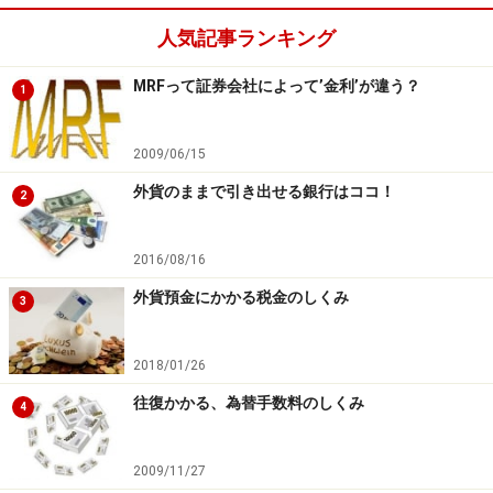
人気記事ランキング
特にクレジットカードやキャッシュカードの場合、申し
込み時には発行手数料、持っている間は年会費、使用時
MRFって証券会社によって’金利’が違う？
1
には使用料や決済手数料とバラバラにコストが生じるの
で、基本的には何度も繰り返し使う人向き。例えば、ソ
2009/06/15
ニー銀行の「二通貨決済機能付きカード」の場合、発行
外貨のままで引き出せる銀行はココ！
手数料は無料、年会費5250円、使用時の手数料は無料
2
（円と米ドルの場合）となっています。
2016/08/16
外貨預金にかかる税金のしくみ
3
外貨預金以外でも現金での引き出しは可能
今回は外貨預金を取り上げましたが、外貨建ての金融商
2018/01/26
品として外貨建てMMFやFXを利用している人も少なくあ
往復かかる、為替手数料のしくみ
4
りません。取引している金融機関では外貨のままで引き
出すことができなくても、外貨のままで引き出すことの
2009/11/27
できる他の金融機関へ送金できる場合がありますし、FX