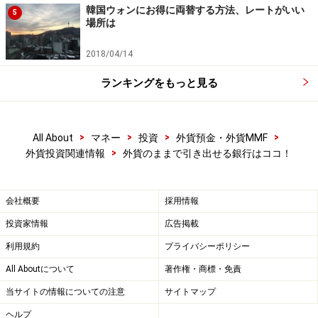
韓国ウォンにお得に両替する方法、レートがいい
5
では外貨現金を空港で受け取ることのできるサービスを
場所は
行っている会社もあります（「
海外旅行に役立つ外貨両
2018/04/14
替術
」もあわせてご覧ください）。
ランキングをもっと見る
【関連記事】
円安時の海外旅行、外貨の準備はどうする？
外貨預金とは？外貨預金のメリットとデメリット
>
>
>
>
All About
マネー
投資
外貨預金・外貨MMF
>
外貨投資関連情報
外貨のままで引き出せる銀行はココ！
外貨預金の「為替手数料」のしくみ
※記事内容は執筆時点のものです。最新の内容をご確認くださ
い。
会社概要
採用情報
本記事の内容は一般的な情報提供を目的としており、特定の金融
投資家情報
広告掲載
商品や投資行動を推奨するものではありません。
投資や資産運用に関する最終的なご判断はご自身の責任において
利用規約
プライバシーポリシー
行ってください。
掲載情報の正確性・完全性については十分に配慮しております
All Aboutについて
著作権・商標・免責
が、その内容を保証するものではなく、これに基づく損失・損害
などについて当社は一切の責任を負いません。
当サイトの情報についての注意
サイトマップ
最新の情報や詳細については、必ず各金融機関やサービス提供者
の公式情報をご確認ください。
ヘルプ