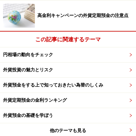
高金利キャンペーンの外貨定期預金の注意点
2013年8月時点。詳細は各金融機関へご確認ください
*1 宅配のみ。*2 2014年5月31日サービス終了
この記事に関連するテーマ
円相場の動向をチェック
カードは頻繁に外貨を引き出す人に向く
外貨投資の魅力とリスク
外貨預金をする上で知っておきたい為替のしくみ
外貨定期預金の金利ランキング
カードは旅行に欠かせないツール。上手に利用したいですね
外貨を引き出す際は、キャッシュの引き出し手数料や、
外貨預金の基礎を学ぼう
トラベラーズチェック（T/C）やカードの発行手数料な
どの形でコストを負担することになります。
他のテーマも見る