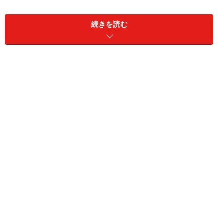
を準備するという場合は、旅先で必ず使うことになるの
で、現金で手元に置いていても問題はありません。
続きを読む
海外旅行などの具体的な予定はないけれど、円安が進む
前に外貨を買っておきたいなら、外貨預金を検討して
は。銀行の中には、円に戻さず外貨のまま、外貨預金か
ら現金を引き出せるところもあります。また、外貨預金
に預けておけば、外貨を使うまでの間に利息を受け取る
ことができますし、余った外貨を次に使うまでプールし
ておくにも便利です。
今回は、外貨預金口座にあるお金を外貨のまま引き出せ
る銀行と、その具体的な方法について紹介します。