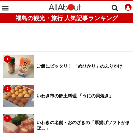
福島の観光・旅行 人気記事ランキング
1
ご飯にピッタリ！ 「めひかり」のふりかけ
2
いわき市の郷土料理 「うにの貝焼き」
3
いわきの老舗・おのざきの「厚揚げソフトかま
ぼこ」