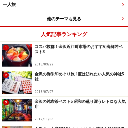
一人旅
他のテーマも見る
人気記事ランキング
コスパ抜群！金沢近江町市場のおすすめ海鮮丼ベ
1
スト3
2018/03/29
金沢の御朱印めぐり旅 1度は訪れたい人気の神社5
2
社
2018/07/07
金沢の純喫茶ベスト5 昭和の薫り漂うレトロな人気
3
店
2017/11/05