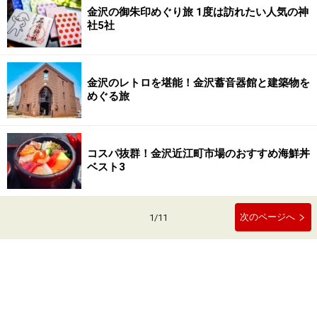
金沢の御朱印めぐり旅 1度は訪れたい人気の神
社5社
金沢のレトロを堪能！金沢蓄音器館と建築物を
めぐる旅
コスパ抜群！金沢近江町市場のおすすめ海鮮丼
ベスト3
次のページへ
1
/
11