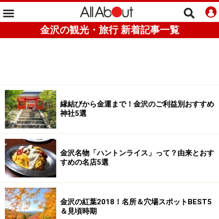
金沢の観光・旅行 新着記事一覧
縁結びから金運まで！金沢のご利益別おすすめ
神社5選
金沢名物「ハントンライス」って？由来とおす
すめの名店5選
金沢の紅葉2018！名所＆穴場スポットBEST5
＆見頃時期