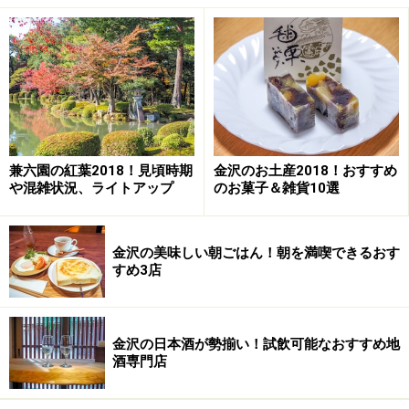
金澤神社拝殿。一番上、中央に鎮座する鳳凰が金澤神社の御
朱印帳にも描かれています。
寛政6年（1794年）、加賀藩11代藩主・前田治脩によっ
て藩校明倫堂の鎮守社として創建された
金澤神社
。元は
兼六園の紅葉2018！見頃時期
金沢のお土産2018！おすすめ
竹沢御殿御鎮守天満宮と称され、兼六園の敷地内にあ
や混雑状況、ライトアップ
のお菓子＆雑貨10選
り、歴代藩主の個人的な祈願所でした。
金沢の美味しい朝ごはん！朝を満喫できるおす
そのため、藩政期の頃は一般庶民の参拝は許されていま
すめ3店
せんでしたが、明治7年(1874年)に兼六園が一般開放され
たのを機に、金澤神社も誰でも参拝できるように。御祭
神は学問の神様・菅原道真を筆頭に白蛇竜神（金運・災
金沢の日本酒が勢揃い！試飲可能なおすすめ地
酒専門店
難除）、白阿紫稲荷大明神（商売繁盛）など6柱。