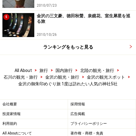
およそ神社とは思えないステンドグラスがはめ込まれた
2010/07/23
斬新な門で人気の
尾山神社
。加賀藩祖・前田利家を御祭
金沢の三文豪、徳田秋聲、泉鏡花、室生犀星を巡
神とし、慶長4年（1599年）に創建されました。元は卯
5
る旅
辰山麓にあり卯辰八幡宮と称しましたが、明治6年(1873
年)に現在の地へ。
2010/10/26
ランキングをもっと見る
境内には国指定重要文化財の神門を始め、昭和38年
(1963年)に移築された旧金沢城の二の丸の唐門や県の名
勝に指定されている神苑など見所が満載。平成27年
>
>
>
>
All About
旅行
国内旅行
北陸の観光・旅行
(2015年)に完成したばかりの授与所も異色の門を持つ尾
>
>
>
石川の観光・旅行
金沢の観光・旅行
金沢の観光スポット
金沢の御朱印めぐり旅 1度は訪れたい人気の神社5社
山神社ならではの開放的なガラス張りのデザインで一際
目を引きます。
会社概要
採用情報
投資家情報
広告掲載
神社の名前の横に添えられる、月替わりの判子が可愛い尾山
神社の御朱印。全月揃えたくなりますね。
利用規約
プライバシーポリシー
All Aboutについて
著作権・商標・免責
しかしながら御朱印を拝受する場所はこのモダンな授与