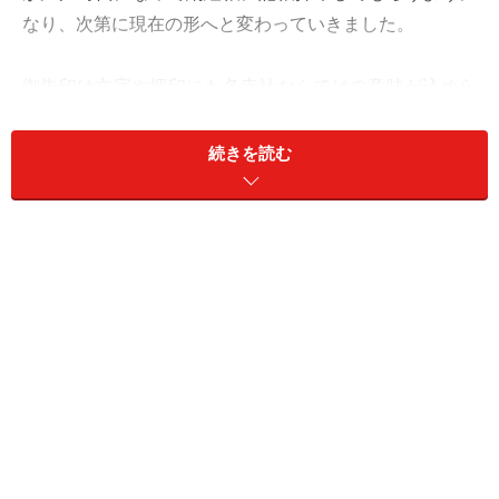
なり、次第に現在の形へと変わっていきました。
御朱印は文字や押印にも各寺社ならではの意味が込めら
れ、また一枚一枚手書きなので書き手によっても筆致が
異なり、まさに一期一会。そのご縁を大切に御朱印集め
続きを読む
を楽しんでください。
尾山神社の珍しい木表紙の御朱印帳と御朱印帳袋。御朱印帳
袋も1つあると便利です。