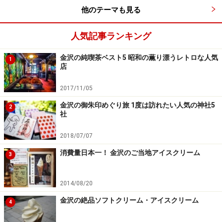
ね。セットで欲しくなります。※写真提供：金澤神社
他のテーマも見る
■
金澤神社
人気記事ランキング
住所：〒920-0936 金沢市兼六町1-3
TEL：076-261-0502
金沢の純喫茶ベスト5 昭和の薫り漂うレトロな人気
1
参拝時間：終日開放
店
定休日：無休
2017/11/05
参拝料金：無料
金沢の御朱印めぐり旅 1度は訪れたい人気の神社5
2
社
2．尾山神社
2018/07/07
和漢洋を混用した奇抜なデザインの神門
消費量日本一！ 金沢のご当地アイスクリーム
3
2014/08/20
和漢洋折衷の異色の門を持つ尾山神社。屋根に設置されてい
金沢の絶品ソフトクリーム・アイスクリーム
る避雷針は日本最古です。
4