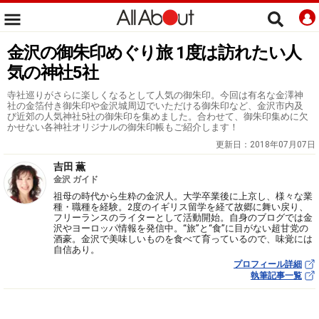
金沢の御朱印めぐり旅 1度は訪れたい人
気の神社5社
寺社巡りがさらに楽しくなるとして人気の御朱印。今回は有名な金澤神
社の金箔付き御朱印や金沢城周辺でいただける御朱印など、金沢市内及
び近郊の人気神社5社の御朱印を集めました。合わせて、御朱印集めに欠
かせない各神社オリジナルの御朱印帳もご紹介します！
更新日：
2018年07月07日
吉田 薫
金沢 ガイド
祖母の時代から生粋の金沢人。大学卒業後に上京し、様々な業
種・職種を経験。2度のイギリス留学を経て故郷に舞い戻り、
フリーランスのライターとして活動開始。自身のブログでは金
沢やヨーロッパ情報を発信中。“旅”と“食”に目がない超甘党の
酒豪。金沢で美味しいものを食べて育っているので、味覚には
自信あり。
プロフィール詳細
執筆記事一覧