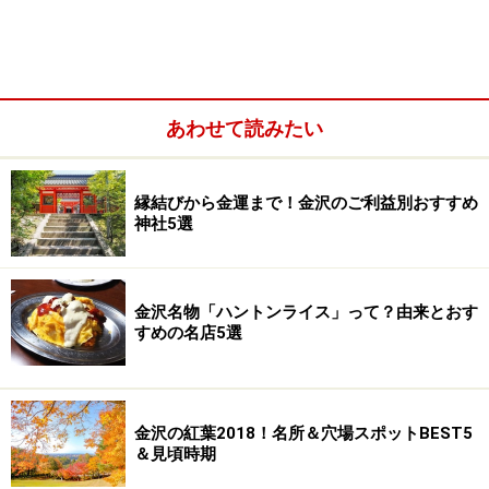
今回は金澤神社の金箔付き御朱印など金沢市内及び近郊
あわせて読みたい
の人気神社5社の御朱印を集めました。合わせて、御朱
印集めに欠かせない各神社オリジナルの御朱印帳もご紹
縁結びから金運まで！金沢のご利益別おすすめ
介します。
神社5選
間違っても御朱印集めをスタンプラリーのように考え
て、参拝をせずに御朱印だけいただこうとするのはご法
金沢名物「ハントンライス」って？由来とおす
すめの名店5選
度ですよ！
1．金澤神社
金沢の紅葉2018！名所＆穴場スポットBEST5
＆見頃時期
学業成就・合格祈願の神様として金沢で一
番人気