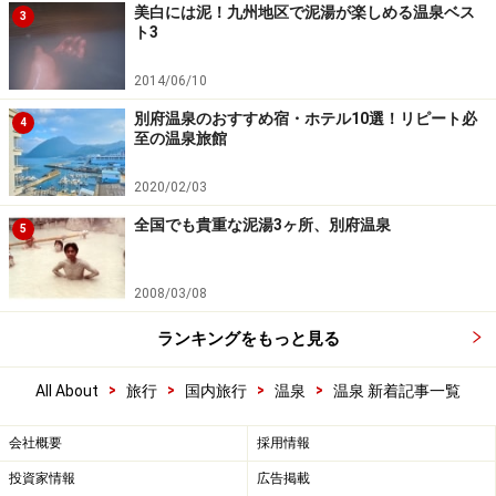
美白には泥！九州地区で泥湯が楽しめる温泉ベス
3
ト3
2014/06/10
別府温泉のおすすめ宿・ホテル10選！リピート必
4
至の温泉旅館
2020/02/03
全国でも貴重な泥湯3ヶ所、別府温泉
5
2008/03/08
ランキングをもっと見る
>
>
>
>
All About
旅行
国内旅行
温泉
温泉 新着記事一覧
会社概要
採用情報
投資家情報
広告掲載