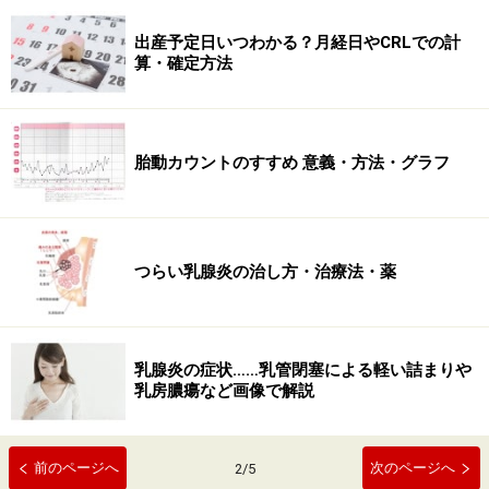
出産予定日いつわかる？月経日やCRLでの計
算・確定方法
胎動カウントのすすめ 意義・方法・グラフ
つらい乳腺炎の治し方・治療法・薬
乳腺炎の症状……乳管閉塞による軽い詰まりや
乳房膿瘍など画像で解説
前のページへ
次のページへ
2
/
5