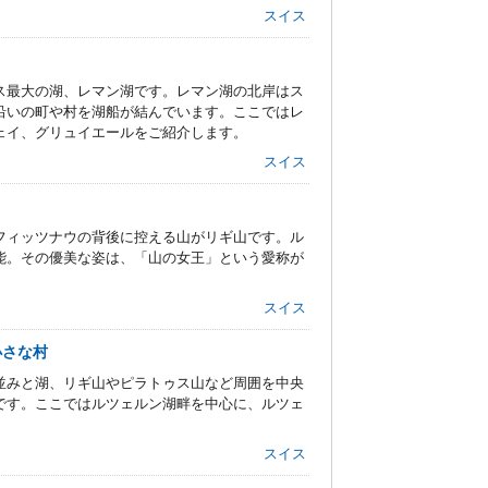
スイス
ス最大の湖、レマン湖です。レマン湖の北岸はス
沿いの町や村を湖船が結んでいます。ここではレ
ェイ、グリュイエールをご紹介します。
スイス
フィッツナウの背後に控える山がリギ山です。ル
能。その優美な姿は、「山の女王」という愛称が
スイス
小さな村
並みと湖、リギ山やピラトゥス山など周囲を中央
です。ここではルツェルン湖畔を中心に、ルツェ
スイス