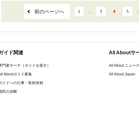
前のページへ
1
…
3
4
5
ガイド関連
All Abou
専門家サーチ（ガイドを探す）
All About ニュー
All Aboutガイド募集
All About Japan
ガイドへの仕事・取材依頼
国民の決断