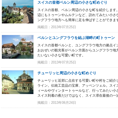
スイスの首都ベルン周辺の小さな町めぐり
スイスの首都、ベルン周辺の小さな町を紹介します
辺にもトゥーンやムルテンなど、訪れてみたい小さ
ングフラウ地方へも簡単に足を伸ばすことができま
掲載日：2013年07月25日
ベルンとユングフラウを結ぶ湖畔の町トゥーン
スイスの首都ベルンと、ユングフラウ地方の拠点イ
おおぜいの観光客がベルン方面からユングフラウ地
たいない小さな可愛い町です。
掲載日：2013年07月25日
チューリッヒ周辺の小さな町めぐり
チューリッヒ近郊に点在する可愛い町や村をご紹介
ライン。伝統工芸品の宝庫、アッペンツェル。スイ
ィールやヴィンタートゥールなど、行ってみたい小
スイス到着の夜だけではなく、スイス滞在最後の一
掲載日：2013年06月24日