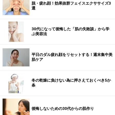
脱・疲れ顔！効果抜群フェイスエクササイズ3
選
30代になって後悔した「肌の失敗談」から学
ぶ美容法
平日のダル疲れ顔をリセットする！週末集中美
肌ケア
冬の乾燥に負けない為に押さえておくべき5か
条
後悔しないための30代からの肌作り