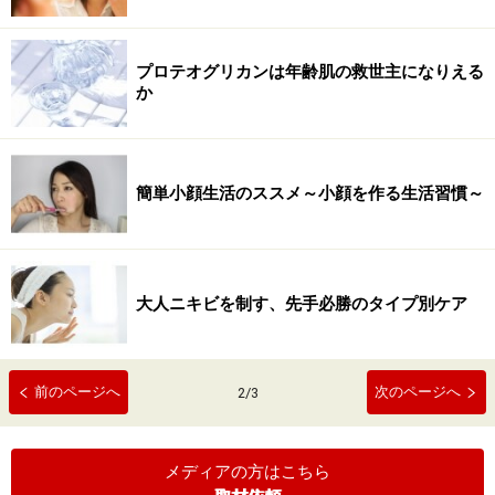
プロテオグリカンは年齢肌の救世主になりえる
か
簡単小顔生活のススメ～小顔を作る生活習慣～
大人ニキビを制す、先手必勝のタイプ別ケア
前のページへ
次のページへ
2
/
3
メディアの方はこちら