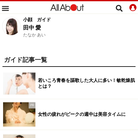
小顔
ガイド
田中 愛
たなか あい
ガイド記事一覧
若いころ青春を謳歌した大人に多い！敏乾燥肌
とは？
PR
女性の疲れがピークの週中は美容タイムに