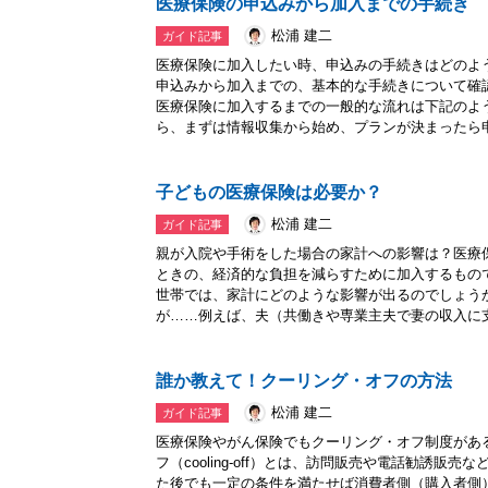
医療保険の申込みから加入までの手続き
松浦 建二
ガイド記事
医療保険に加入したい時、申込みの手続きはどのよ
申込みから加入までの、基本的な手続きについて確
医療保険に加入するまでの一般的な流れは下記のよ
ら、まずは情報収集から始め、プランが決まったら申.
子どもの医療保険は必要か？
松浦 建二
ガイド記事
親が入院や手術をした場合の家計への影響は？医療
ときの、経済的な負担を減らすために加入するもの
世帯では、家計にどのような影響が出るのでしょう
が……例えば、夫（共働きや専業主夫で妻の収入に支え
誰か教えて！クーリング・オフの方法
松浦 建二
ガイド記事
医療保険やがん保険でもクーリング・オフ制度があ
フ（cooling-off）とは、訪問販売や電話勧誘
た後でも一定の条件を満たせば消費者側（購入者側