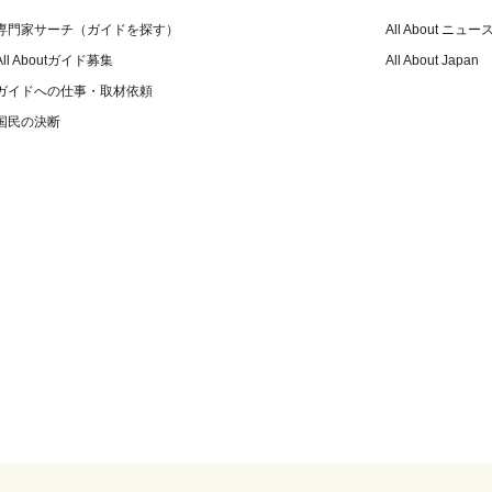
専門家サーチ（ガイドを探す）
All About ニュー
All Aboutガイド募集
All About Japan
ガイドへの仕事・取材依頼
国民の決断