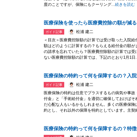
度のことですが、保険にもクーリング...
続きを読む
医療保険を使ったら医療費控除の額が減る
松浦 建二
ガイド記事
＜目次＞医療費控除額の計算では受け取った入院給
額はどのように計算するの？もらえる給付金の額が
の請求を忘れていたら？医療費控除額の計算では受
ない医療費控除額の計算では、下記のとおり1月1日..
医療保険の特約って何を保障するの？入院
松浦 建二
ガイド記事
医療保険の特約は任意でプラスするもの病気や事故
付金」と「手術給付金」を適切に確保しておけばそ
だ心配な人もいるかもしれません。多くの医療保険
約とし、それ以外の保障を特約としています。主契約.
医療保険の特約って何を保障するの？特徴