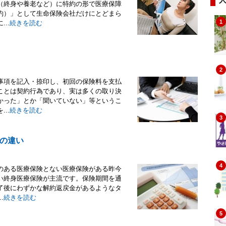
（終身や養老など）に特約の形で医療保障
約）」として生命保険会社だけにとどまら
1
..
続きを読む
2
事項を記入・捺印し、初回の保険料を支払
ことは契約行為であり、実は多くの取り決
かった」とか「聞いていない」等というこ
..
続きを読む
3
の違い
4
のある医療保険とない医療保険がある昨今
い終身医療保険が主流です。保険期間を通
了後にわずかな解約返戻金があるようなタ
.
続きを読む
5