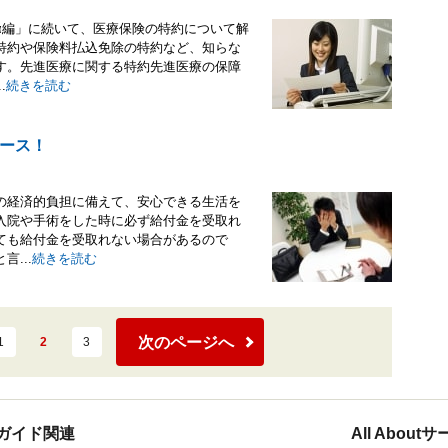
α編」に続いて、医療保険の特約について解
特約や保険料払込免除の特約など、知らな
す。先進医療に関する特約先進医療の保障
.
続きを読む
ース！
の経済的負担に備えて、安心できる生活を
入院や手術をした時に必ず給付金を受取れ
ても給付金を受取れない場合があるので
...
続きを読む
次のページへ
1
2
3
ガイド関連
All Abou