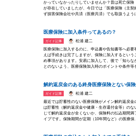
かっていなかったりしていませんか？昔は死亡保険
が存在していましたが、今日では「医療保険（主契
ず損害保険会社や共済（医療共済）でも取扱うように.
医療保険に加入条件ってあるの？
松浦 建二
ガイド記事
医療保険に加入するのに、申込書や告知書等へ必要
えば手続きは完了しますが、保険に加入するという
め事項があります。安易に加入して、後で「知らな
とのないよう、医療保険加入時のポイントや条件等を.
解約返戻金のある終身医療保険とない保険
松浦 建二
ガイド記事
最近では貯蓄性のない医療保険がメイン解約返戻金
は貯蓄性（解約返戻金や健康・生存還付金等）のな
じて解約返戻金が全くないか、保険料の払込期間満
イプです。保険期間が定期（10年間など）の医療保..