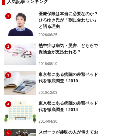
人気記事ランキング
医療保険は本当に必要なのか？
1
ひろゆき氏が「割に合わない」
と語る理由
2026/06/25
熱中症は病気・災害、どちらで
2
保険金が支払われる？
2018/08/10
東京都にある病院の差額ベッド
3
代を徹底調査！2010
2010/12/03
東京都にある病院の差額ベッド
4
代を徹底調査！2014
2014/04/30
スポーツが趣味の人が備えてお
5