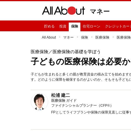
マネー
貯める
投資
保険
住宅ローン
クレジットカー
All About
マネー
保険
医療保険
医療保険
医療保険
／医療保険の基礎を学ぼう
子どもの医療保険は必要か
子どもが生まれると多くの親が教育資金の積み立てを始めます
す。どのように保障を確保するのがよいのか、そもそも子ども
松浦 建二
医療保険 ガイド
ファイナンシャルプランナー（CFP®）
FPとしてライフプランや保険の保障見直しに従事