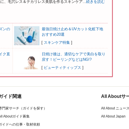
に、毛穴レス＆テカリレス美肌を作るスキンケア...
続きを読む
ズンの
最強日焼け止め＆UVカット化粧下地
おすすめ20選
[
スキンケア特集
]
イク直
日焼け後は、適切なケアで美白を取り
戻す！ピーリングなどはNG!?
[
ビューティティップス
]
ガイド関連
All Abou
専門家サーチ（ガイドを探す）
All About ニュー
All Aboutガイド募集
All About Japan
ガイドへの仕事・取材依頼