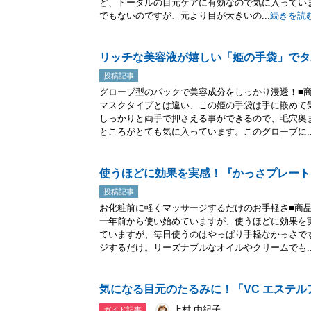
ど、トータルの目元ケアに有効なので気に入ってい
でもないのですが、元より目が大きいの...
続きを読
リッチな美容液が嬉しい「姫の手袋」でタ
投稿記事
グローブ型のパックで美容成分をしっかり浸透！■
マスクタイプとは違い、この姫の手袋は手に嵌めて
しっかりと両手で押さえる事ができるので、毛穴奥
ところがとても気に入っています。このグローブに..
使うほどに効果を実感！『かっさプレート
投稿記事
お化粧前に軽くマッサージするだけのお手軽さ■商
一年前から使い始めていますが、使うほどに効果を
ていますが、毎日使うのはやっぱり手軽なかっさで
ジするだけ。リーズナブルなオイルやクリームでも..
気になる目元のたるみに！「VC エステル
上村 由紀子
ガイド記事