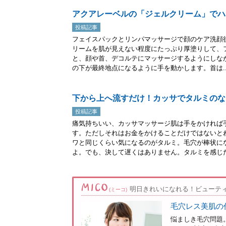
アクアレーベルの「ジェルクリーム」でハ
投稿記事
フェイスパックとリンパマッサージで顔のケア洗顔
リームを肌が見えない程度にたっぷり厚塗りして、
と、顔や首、デコルテにマッサージするようにしな
の下が最終地点になるように手を動かします。首は..
下から上へ流すだけ！カッサでタルミのな
投稿記事
痛気持ちいい、カッサマッサージ肌は手をかければ
す。ただしそれはお金をかけることだけではないと
ワと同じくらい気になるのがタルミ。毛穴が棒状に
よ。でも、決して遅くはありません。タルミを感じたら
明日きれいになれる！ビューテ
(ミーコ)
毛穴レス美肌の
悩ましき毛穴問題