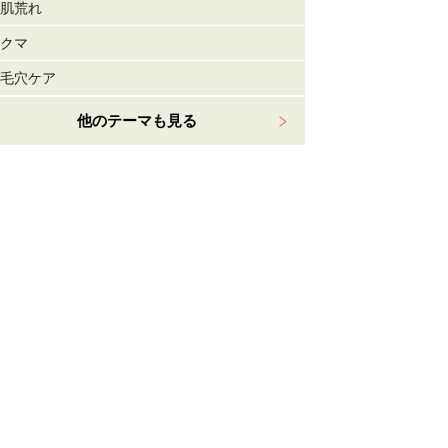
肌荒れ
クマ
毛穴ケア
他のテーマも見る