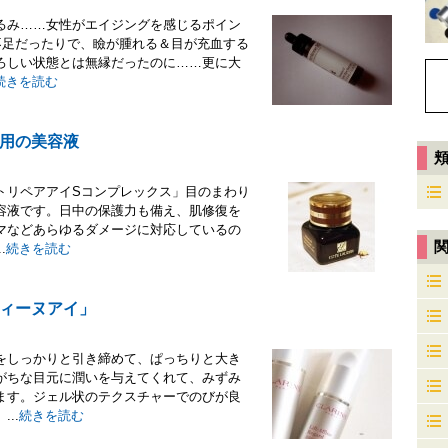
るみ……女性がエイジングを感じるポイン
不足だったりで、瞼が腫れる＆目が充血する
ろしい状態とは無縁だったのに……更に大
続きを読む
用の美容液
トリペアアイSコンプレックス」目のまわり
容液です。日中の保護力も備え、肌修復を
マなどあらゆるダメージに対応しているの
.
続きを読む
ィーヌアイ」
をしっかりと引き締めて、ぱっちりと大き
がちな目元に潤いを与えてくれて、みずみ
ます。ジェル状のテクスチャーでのびが良
..
続きを読む