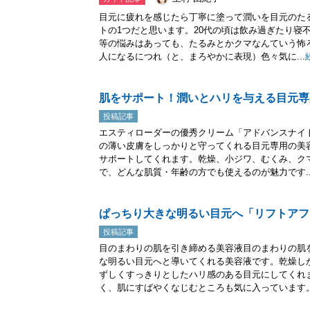
目元に疲れを感じたら丁寧に塗って潤いを目元のた
トの1つだと思います。20代の頃は飲み過ぎたり寝
等の悩みはあっても、たるみとかクマなんていう怖
人になるにつれ（と、まろやかに表現）色々気に...
肌をサポート！潤いとハリを与える目元専
投稿記事
エスティローダーの優秀クリーム「アドバンスナイ
の薄い皮膚をしっかりと守ってくれる目元専用の美
サポートしてくれます。乾燥、小ジワ、むくみ、ク
で、どんな肌質・年齢の方でも使えるのが魅力です..
ぱっちり大きな明るい目元へ「リフトアフ
投稿記事
目のまわりの肌を引き締める美容液目のまわりの肌
な明るい目元へと導いてくれる美容液です。乾燥し
ずしくすっきりとしたハリ感のある目元にしてくれ
く、肌にすばやくなじむところも気に入っています。.