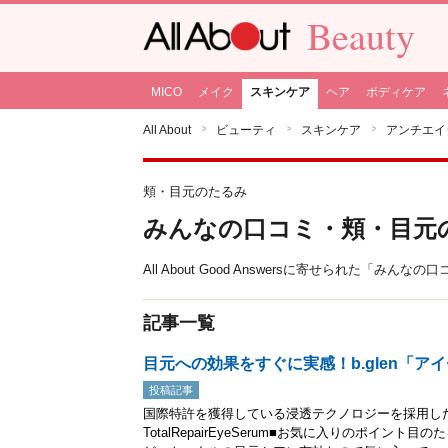
Beauty
MICO
メイク
スキンケア
ヘア
ボディケア
All About
ビューティ
スキンケア
アンチエイ
頬・目元のたるみ
みんなの口コミ・頬・目元
All About Good Answersに寄せられた「
記事一覧
目元への効果をすぐに実感！b.glen「ア
投稿記事
国際特許を獲得している浸透テクノロジーを採用し
TotalRepairEyeSerum■お気に入りのポイ