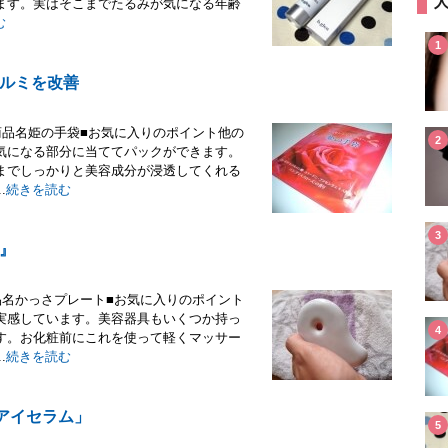
ます。実はそこまでたるみが気になる年齢
む
1
ルミを改善
商品名姫の手袋■お気に入りのポイント他の
2
気になる部分に当ててパックができます。
までしっかりと美容成分が浸透してくれる
.
続きを読む
3
』
品名かっさプレート■お気に入りのポイント
実感しています。美容器具もいくつか持っ
4
す。お化粧前にこれを使って軽くマッサー
.
続きを読む
アイセラム」
5