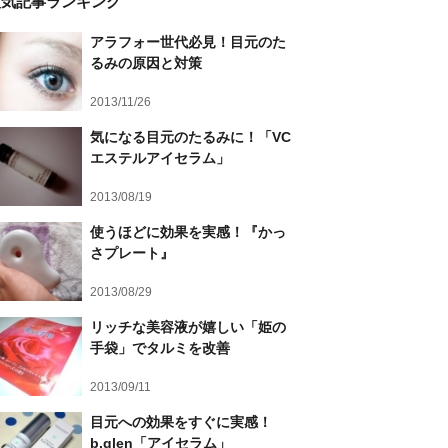
人気記事ランキング
アラフォー世代必見！目元のた
るみの原因と対策
2013/11/26
気になる目元のたるみに！「VC
エステルアイセラム」
2013/08/19
使うほどに効果を実感！『かっ
さプレート』
2013/08/29
リッチな美容液が嬉しい「姫の
手袋」でタルミを改善
2013/09/11
目元への効果をすぐに実感！
b.glen「アイセラム」