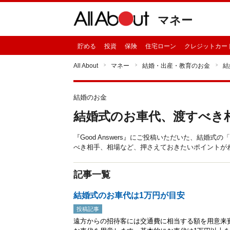
マネー
貯める
投資
保険
住宅ローン
クレジットカー
All About
マネー
結婚・出産・教育のお金
結
結婚のお金
結婚式のお車代、渡すべき
『Good Answers』にご投稿いただいた、結
べき相手、相場など、押さえておきたいポイントが
記事一覧
結婚式のお車代は1万円が目安
投稿記事
遠方からの招待客には交通費に相当する額を用意来