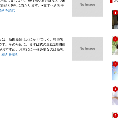
を用意しましょう。飛行機や新幹線などで来
金額だと失礼に当たります。■渡すべき相手
続きを読む
1
日は、新郎新婦はとにかく忙しく、招待客
2
です。そのために、まずは式の最低1週間前
がおすすめ。お車代に一番必要なのは新札
.
続きを読む
3
4
5