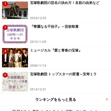
宝塚歌劇団の芸名の決め方！名前の由来など
2
2024/12/25
『華麗なる千拍子』～芸術祭賞
3
2015/11/09
ミュージカル『愛と青春の宝塚』
4
2008/11/16
宝塚歌劇団 トップスターの変遷～安寿ミラ
5
2014/12/21
ランキングをもっと見る