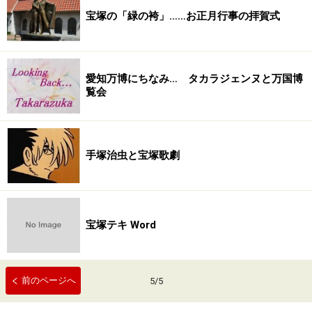
宝塚の「緑の袴」……お正月行事の拝賀式
愛知万博にちなみ… タカラジェンヌと万国博
覧会
手塚治虫と宝塚歌劇
宝塚テキ Word
前のページへ
5
/
5