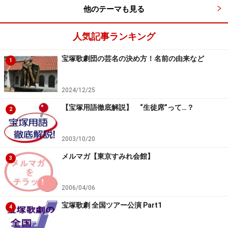
他のテーマも見る
人気記事ランキング
宝塚歌劇団の芸名の決め方！名前の由来など
1
2024/12/25
【宝塚用語徹底解説】 “生徒席”って…？
2
2003/10/20
メルマガ【東京すみれ会館】
3
2006/04/06
宝塚歌劇 全国ツアー公演 Part1
4