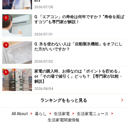
2026/07/28
Q.「エアコン」の寿命は何年ですか？ “寿命を延ば
3
すコツ”も専門家が解説！
2026/07/31
Q. 氷を使わない人は「自動製氷機能」をオフにし
4
た方がいいですか？
2026/07/02
家電の購入時、お得なのは「ポイントを貯める」
5
or「その場で値引く」どっち？ 【専門家が比較・
解説】
2026/08/04
ランキングをもっと見る
>
>
>
>
All About
暮らし
生活家電
生活家電ニュース
生活家電関連情報