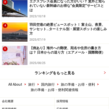
エクスプレス会員になった方がいい？ 意外と知ら
3
れていない新幹線のお得な“会員限定”サービスと
は
2023/10/18
羽田空港の絶景ビュースポット！ 富士山、夜景、
4
サンセット…ターミナル別・展望スポットの楽しみ
方
2025/07/19
【例あり】海外への郵便、宛名や住所の書き方
5
は？ 日本からの送り方（エアメール・国際郵便）
2025/08/25
ランキングをもっと見る
>
>
>
>
All About
旅行
国内旅行
旅の準備・お得・便利
旅の準備・お得・便利関連情報
会社概要
採用情報