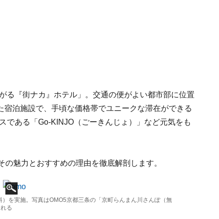
」
あがる『街ナカ』ホテル」。交通の便がよい都市部に位置
た宿泊施設で、手頃な価格帯でユニークな滞在ができる
である「Go-KINJO（ごーきんじょ）」など元気をも
が、その魅力とおすすめの理由を徹底解剖します。
料）を実施。写真はOMO5京都三条の「京町らんまん川さんぽ（無
くれる