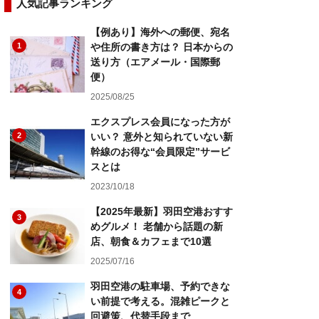
人気記事ランキング
【例あり】海外への郵便、宛名
1
や住所の書き方は？ 日本からの
送り方（エアメール・国際郵
便）
2025/08/25
エクスプレス会員になった方が
2
いい？ 意外と知られていない新
幹線のお得な“会員限定”サービ
スとは
2023/10/18
【2025年最新】羽田空港おすす
3
めグルメ！ 老舗から話題の新
店、朝食＆カフェまで10選
2025/07/16
羽田空港の駐車場、予約できな
4
い前提で考える。混雑ピークと
回避策、代替手段まで