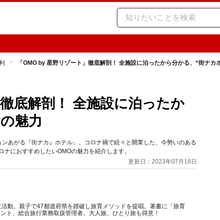
利
「OMO by 星野リゾート」徹底解剖！ 全施設に泊ったから分かる、“街ナカ
ト」徹底解剖！ 全施設に泊ったか
”の魅力
ションあがる『街ナカ』ホテル」。コロナ禍で続々と開業した、今勢いのある
ロナにおすすめしたいOMOの魅力を紹介します。
更新日：2023年07月18日
に活動。親子で47都道府県を踏破し旅育メソッドを提唱。著書に「旅育
タント、総合旅行業務取扱管理者。大人旅、ひとり旅も得意！