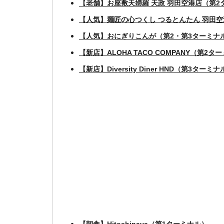
【老舗】お座敷天婦羅 天政 羽田空港店（第2
【人気】麺匠の心つくし つるとんたん 羽田
【人気】おにぎりこんが（第2・第3ターミナ
【新店】ALOHA TACO COMPANY（第2タ
【新店】Diversity Diner HND（第3ターミ