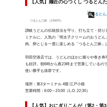
【人気】麺匠の心つくし つるとんた
つるとん三昧 （2380円）
讃岐うどんの伝統技法を守り、打ち立て・切り
ミナルに。人気の「明太子クリームのおうどん
肉、卵とじを一度に楽しめる「つるとん三昧」
羽田空港店では、うどんのほかに握りや巻き寿
も好評。朝6時から夜23時まで営業しているの
使い勝手も抜群です。
場所：第3ターミナル 4階 江戸小路
営業時間：6:00～23:00（L.O. 22:30）
【人気】おにぎりこんが（第2・第