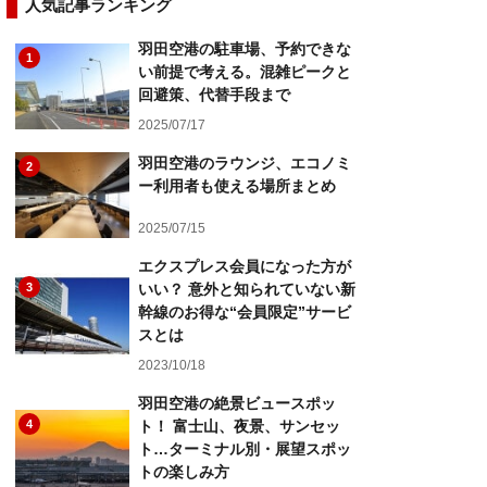
人気記事ランキング
羽田空港の駐車場、予約できな
1
い前提で考える。混雑ピークと
回避策、代替手段まで
2025/07/17
羽田空港のラウンジ、エコノミ
2
ー利用者も使える場所まとめ
2025/07/15
エクスプレス会員になった方が
3
いい？ 意外と知られていない新
幹線のお得な“会員限定”サービ
スとは
2023/10/18
羽田空港の絶景ビュースポッ
4
ト！ 富士山、夜景、サンセッ
ト…ターミナル別・展望スポッ
トの楽しみ方