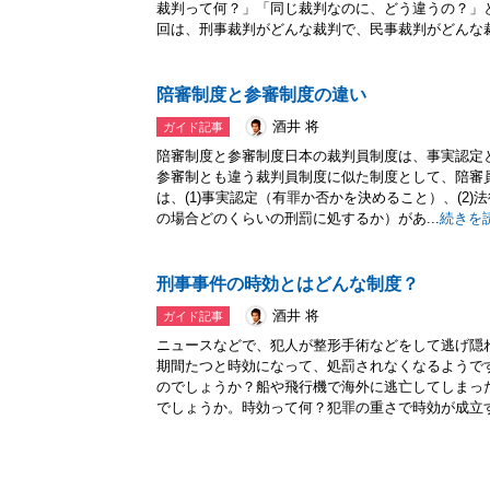
裁判って何？」「同じ裁判なのに、どう違うの？」
回は、刑事裁判がどんな裁判で、民事裁判がどんな裁.
陪審制度と参審制度の違い
酒井 将
ガイド記事
陪審制度と参審制度日本の裁判員制度は、事実認定
参審制とも違う裁判員制度に似た制度として、陪審
は、(1)事実認定（有罪か否かを決めること）、(2)
の場合どのくらいの刑罰に処するか）があ...
続きを
刑事事件の時効とはどんな制度？
酒井 将
ガイド記事
ニュースなどで、犯人が整形手術などをして逃げ隠
期間たつと時効になって、処罰されなくなるようで
のでしょうか？船や飛行機で海外に逃亡してしまっ
でしょうか。時効って何？犯罪の重さで時効が成立す.