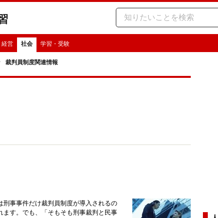
習
・経営
社会
学習・受験
裁判員制度関連情報
は刑事事件だけ裁判員制度が導入されるの
れます。でも、「そもそも刑事裁判と民事