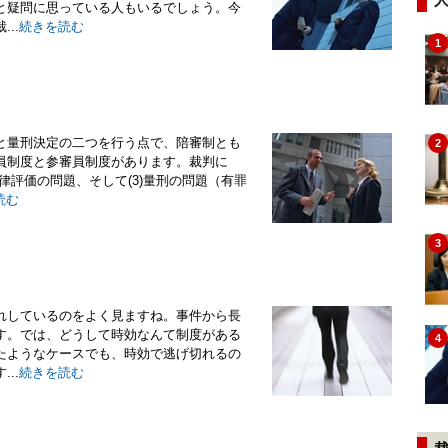
と疑問に思っている人もいるでしょう。今
..
続きを読む
1
と量刑決定の二つを行う点で、陪審制とも
2
員制度と参審員制度があります。裁判に
法律評価の問題、そして(3)量刑の問題（有罪
読む
3
れしているのをよく見ますね。事件から長
す。では、どうして時効なんて制度がある
4
たようなケースでも、時効で逃げ切れるの
..
続きを読む