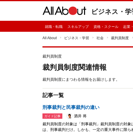
ビジネス・学
就職・転職
スキルアップ
資格・スクール
起業
All About
ビジネス・学習
社会
裁判員制度
裁判員制度
裁判員制度関連情報
裁判員制度にまつわる情報をお届けします。
記事一覧
刑事裁判と民事裁判の違い
酒井 将
ガイド記事
裁判員制度の対象は「刑事裁判」裁判員制度の対象
は、刑事裁判だけ。しかも、一定の重大事件に限ら