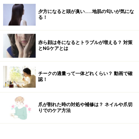
夕方になると頭が臭い……地肌の匂いが気にな
る！
赤ら顔は冬になるとトラブルが増える？ 対策
とNGケアとは
チークの適量って一体どれくらい？ 動画で確
認！
爪が割れた時の対処や補修は？ ネイルや爪切
りでのケア方法