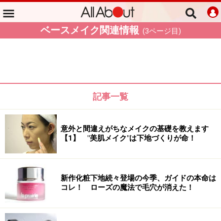
ベースメイク関連情報
(
3
ページ目)
記事一覧
意外と間違えがちなメイクの基礎を教えます
【1】 "美肌メイク"は下地づくりが命！
新作化粧下地続々登場の今季、ガイドの本命は
コレ！ ローズの魔法で毛穴が消えた！