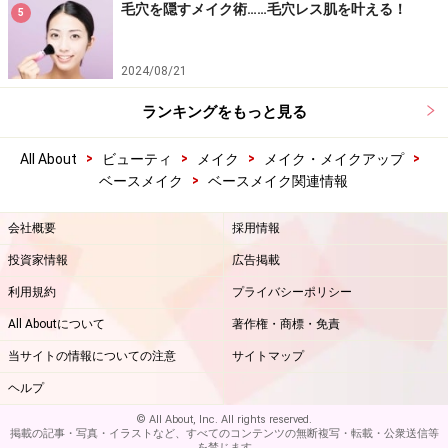
毛穴を隠すメイク術……毛穴レス肌を叶える！
5
2024/08/21
ランキングをもっと見る
>
>
>
>
All About
ビューティ
メイク
メイク・メイクアップ
>
ベースメイク
ベースメイク関連情報
会社概要
採用情報
投資家情報
広告掲載
利用規約
プライバシーポリシー
All Aboutについて
著作権・商標・免責
当サイトの情報についての注意
サイトマップ
ヘルプ
© All About, Inc. All rights reserved.
掲載の記事・写真・イラストなど、すべてのコンテンツの無断複写・転載・公衆送信等
を禁じます