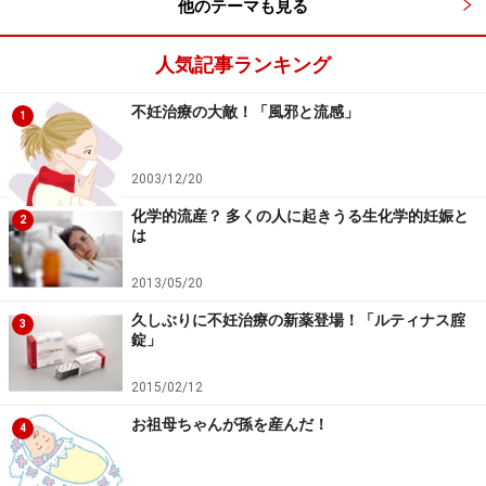
他のテーマも見る
人気記事ランキング
不妊治療の大敵！「風邪と流感」
1
2003/12/20
化学的流産？ 多くの人に起きうる生化学的妊娠と
2
は
2013/05/20
久しぶりに不妊治療の新薬登場！「ルティナス腟
3
錠」
2015/02/12
お祖母ちゃんが孫を産んだ！
4