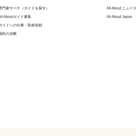
専門家サーチ（ガイドを探す）
All About ニュー
All Aboutガイド募集
All About Japan
ガイドへの仕事・取材依頼
国民の決断