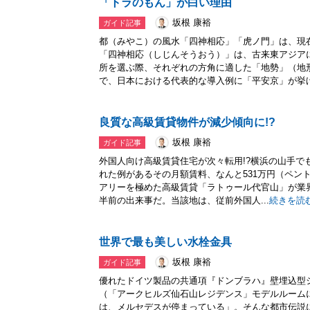
「トラのもん」が白い理由
坂根 康裕
ガイド記事
都（みやこ）の風水「四神相応」「虎ノ門」は、現
「四神相応（しじんそうおう）」は、古来東アジア
所を選ぶ際、それぞれの方角に適した「地勢」（地
で、日本における代表的な導入例に「平安京」が挙げら
良質な高級賃貸物件が減少傾向に!?
坂根 康裕
ガイド記事
外国人向け高級賃貸住宅が次々転用!?横浜の山手で
れた例があるその月額賃料、なんと531万円（ペント
アリーを極めた高級賃貸「ラトゥール代官山」が業
半前の出来事だ。当該地は、従前外国人...
続きを読
世界で最も美しい水栓金具
坂根 康裕
ガイド記事
優れたドイツ製品の共通項『ドンブラハ』壁埋込型
（「アークヒルズ仙石山レジデンス」モデルルーム
は、メルセデスが停まっている」。そんな都市伝説