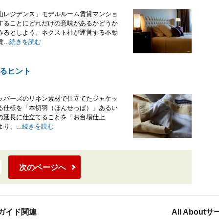
山レジデンス」モデルルーム賃貸マンショ
することにどれだけの意味があるかどうか
みるとしよう。ネクスト社が運営する不動
..
続きを読む
るヒント
ッパーズのリネン素材で仕立てたジャケッ
る仕様を「本切羽（ほんせっぱ）」あるい
の延長に仕立てることを「お台場仕上
、...
続きを読む
次のページへ
ガイド関連
All Abou