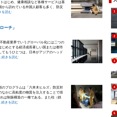
ントはじめ、健康相談など各種サービスは基
国から訪れている外国人顧客も多く、防災
1
きを読む
ローチ」
2
P不動産業界でいうグローバル化には二つの
はじめとする経済成長著しい国または都市
してもうひとつは、日本がアジアのヘッド
.
続きを読む
3
頭のプログラムは「六本木ヒルズ」防災対
4
のなかに高粘度の物質を注入することで揺
これは制振構造の一種である。また柱（鉄
.
続きを読む
5