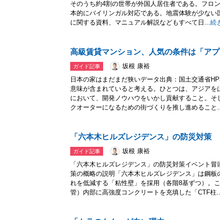
そのうち約4割の世帯が外国人居住者である。フロ
本的にバイリンガル対応である。地震体験が少ない
に関する資料、マニュアル解説などもすべて日...
続
高級賃貸マンション、人気の条件は「アプ
坂根 康裕
ガイド記事
日本の家はまだまだ狭いデータ出典：国土交通省H
意味が含まれていると考える。ひとつは、アジアを
において、開発ノウハウをいかし貢献すること。そ
クオーターになるための街づくりを推し進めること..
「六本木ヒルズレジデンス」の防災対策
坂根 康裕
ガイド記事
「六本木ヒルズレジデンス」の防災対策イベント冒
策の概略の説明「六本木ヒルズレジデンス」は鋼板
れを低減する「粘性壁」を採用（各階8基ずつ）。
管）内部に高強度コンクリートを充填した「CTF柱..