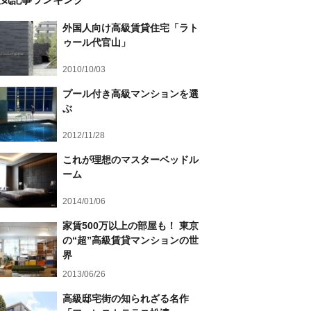
外国人向け高級賃貸住宅「ラト
ゥール代官山」
2010/10/03
プール付き高級マンションを選
ぶ
2012/11/28
これが理想のマスターベッドル
ーム
2014/01/06
家賃500万以上の部屋も！ 東京
の“超”高級賃貸マンションの世
界
2013/06/26
高級邸宅街の知られざる名作