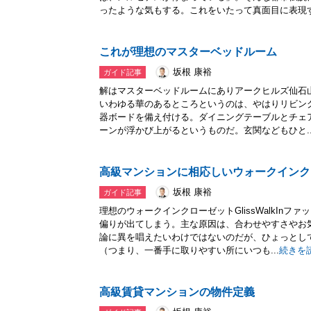
ったような気もする。これをいたって真面目に表現する
これが理想のマスターベッドルーム
坂根 康裕
ガイド記事
解はマスターベッドルームにありアークヒルズ仙石
いわゆる華のあるところというのは、やはりリビン
器ボードを備え付ける。ダイニングテーブルとチェ
ーンが浮かび上がるというものだ。玄関などもひと..
高級マンションに相応しいウォークインク
坂根 康裕
ガイド記事
理想のウォークインクローゼットGlissWalkIn
偏りが出てしまう。主な原因は、合わせやすさやお
論に異を唱えたいわけではないのだが、ひょっとし
（つまり、一番手に取りやすい所にいつも...
続きを
高級賃貸マンションの物件定義