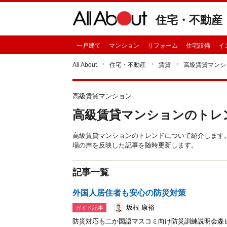
住宅・不動産
一戸建て
マンション
リフォーム
住宅設備
イ
All About
住宅・不動産
賃貸
高級賃貸マンシ
高級賃貸マンション
高級賃貸マンションのトレ
高級賃貸マンションのトレンドについて紹介します
場の声を反映した記事を随時更新します。
記事一覧
外国人居住者も安心の防災対策
坂根 康裕
ガイド記事
防災対応も二か国語マスコミ向け防災訓練説明会森ビ