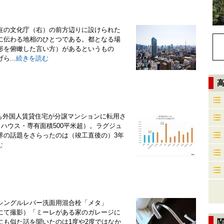
在の文化庁（右）の前方辺りに設けられた
に伝わる地相のひとつである。都となる場
形を俯瞰した言い方）があるというもの
...
続きを読む
も外国人賃貸住宅が分譲マンションに転用さ
ハウス・専有面積500平米超）。ラグジュ
界の話題をさらったのは（竣工直後の）3年
む
シングルレバー洗面用混合栓「メタ」
にて撮影）「ミーレがある家のガレージに
にも似た話を聞いたのは1度や2度ではなか