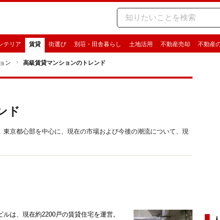
ンテリア
賃貸
街選び
別荘・田舎暮らし
土地活用
不動産売却
不動産
ョン
高級賃貸マンションのトレンド
ンド
。東京都心部を中心に、現在の市場および今後の潮流について、現
ルは、現在約2200戸の賃貸住宅を運営。