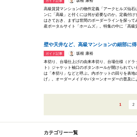
坂根 康裕
ガイド記事
高級賃貸マンションの物件定義「アークヒルズ仙石
ンに「高級」と付くには何が必要なのか。定義付け
はさておき、まずは世間のボーダーラインを探って
産ポータルサイト「ホームズ」。特集の中に「高級賃.
壁や天井など、高級マンションの細部に得
坂根 康裕
ガイド記事
本切り、台場仕上げの由来本切り、台場仕様（ドラ
ト）ジャケット袖口のボタンホールが開けられてい
は「本切り」などと呼ぶ。内ポケットの回りを表地
げ」。オーダーメイドやパターンオーダーの普及により
1
2
カテゴリー一覧