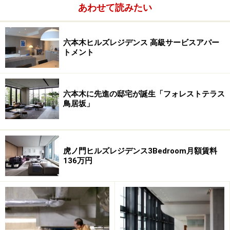
あわせて読みたい
六本木ヒルズレジデンス 高級サービスアパー
トメント
六本木に先進の邸宅が誕生「フォレストテラス
鳥居坂」
マスターベッドルームに求める条件
虎ノ門ヒルズレジデンス3Bedroom月額賃料
136万円
平河町森タワーレジデンスペントハウス
マスターベッドルームに求める条件は広さ、水回り、収
納が基本要素である。照明と採光も重要ポイントに入
る。もっと詳細に述べることが許されるのならば、空
調、天井の高さ、クロスの色味にもこだわらざるを得な