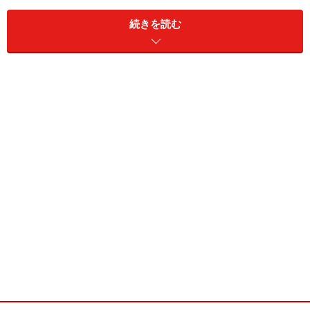
玄関などもひと工夫あれば、締まった感じがする家にな
続きを読む
る。ライフスタイルがひとつのプレゼンテーションとす
るのならば、そこは第一印象を決定付ける場所になる。
高級物件ほどその傾向は強いといえるだろう。
さて、ではもしあなたが暮らしの本質を追及している住
まいかどうかを見たいとするならば、マスターベッドル
ーム(主寝室)をチェックされることをおすすめする。滞
在時間が最も長く、様々な機能が求められるから。プラ
イベートスペースが上質であれば、快適なことはもとよ
り、パブリック空間も充実させることができる。つま
り、住まいの解はマスターベッドルームにあるのだ。