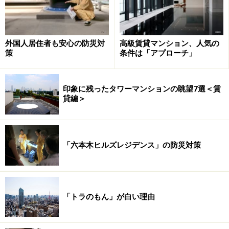
いだろう。
右の間取りは、「平河町森タワーレジデンス」ペントハ
外国人居住者も安心の防災対
高級賃貸マンション、人気の
策
条件は「アプローチ」
ウスの間取りである。変則的なPP(プライベートパブリ
ック)分離ではあるが、マスターベッドルームの基本要素
はお手本といえる。まず、広さは20.4畳。天井高が
印象に残ったタワーマンションの眺望7選＜賃
貸編＞
2.97m(下り部分でも2.7m)確保されているので立体として
のバランスも良いのだが、空調の風が直接身体にあたる
確率を低減している点も着目していただければと思う。
「六本木ヒルズレジデンス」の防災対策
奥行きの深いウォークインクロゼット、1822ものスペー
スがあるバス(浴室)、(レイアウト上やむなく扉を設置し
ている)トイレなど、収納と水回りに十分なゆとりがあっ
「トラのもん」が白い理由
て、求められる機能を高いレベルで満たしている。下の
画像が実物を撮影したものだ。間接照明が(広すぎて落ち
着かなくなる可能性を抑え)くつろげる空間に貢献してい