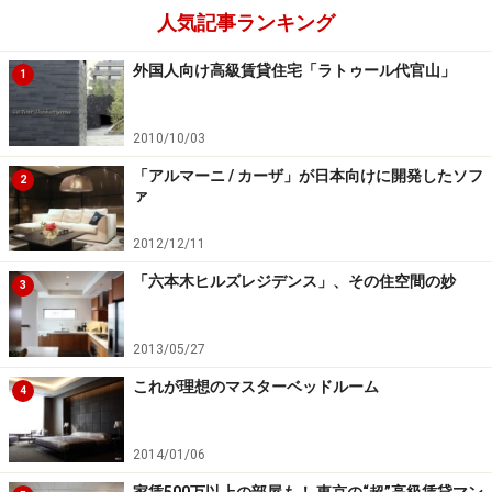
人気記事ランキング
外国人向け高級賃貸住宅「ラトゥール代官山」
1
2010/10/03
「アルマーニ / カーザ」が日本向けに開発したソフ
2
ァ
2012/12/11
「六本木ヒルズレジデンス」、その住空間の妙
3
2013/05/27
これが理想のマスターベッドルーム
4
2014/01/06
家賃500万以上の部屋も！ 東京の“超”高級賃貸マン