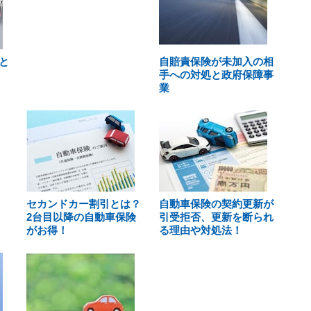
と
自賠責保険が未加入の相
手への対処と政府保障事
業
セカンドカー割引とは？
自動車保険の契約更新が
2台目以降の自動車保険
引受拒否、更新を断られ
がお得！
る理由や対処法！