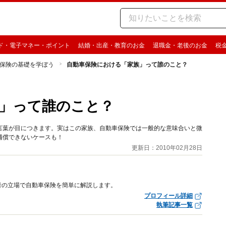
ド・電子マネー・ポイント
結婚・出産・教育のお金
退職金・老後のお金
税
保険の基礎を学ぼう
自動車保険における「家族」って誰のこと？
」って誰のこと？
言葉が目につきます。実はこの家族、自動車保険では一般的な意味合いと微
補償できないケースも！
更新日：2010年02月28日
者の立場で自動車保険を簡単に解説します。
プロフィール詳細
執筆記事一覧