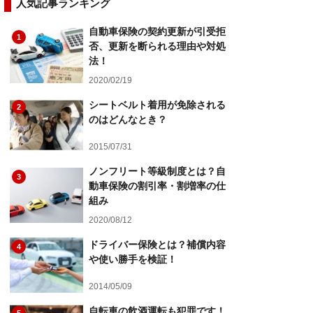
人気記事ランキング
自動車保険の契約更新が引受拒
1
否、更新を断られる理由や対処
法！
2020/02/19
シートベルト着用が免除される
2
のはどんなとき？
2015/07/31
ノンフリート等級制度とは？自
3
動車保険の割引率・割増率の仕
組み
2020/08/12
ドライバー保険とは？補償内容
4
や使い勝手を検証！
2014/05/09
自転車の飲酒運転も犯罪です！